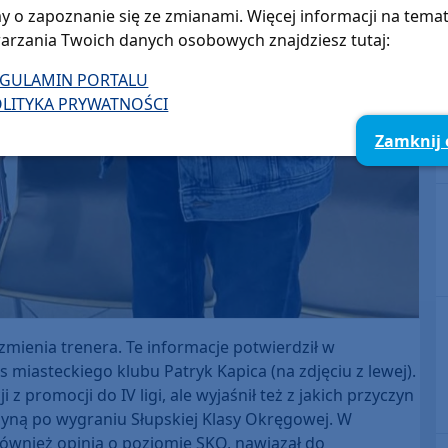
y o zapoznanie się ze zmianami. Więcej informacji na tema
arzania Twoich danych osobowych znajdziesz tutaj:
EGULAMIN PORTALU
LITYKA PRYWATNOŚCI
Zamknij
i zmienia trenera. Te informacje potwierdził w
asteckiego klubu Patryk Kapica (na zdjęciu z lewej).
 promocji do IV ligi, ale wyjaśnił też z jakich przyczyn
użyną po wygraniu Słupskiej Klasy Okręgowej. W
również opinią o poziomie SKO, nawiązał do