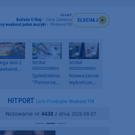
GRAMY
Ballada O Niej
Daria Zawiałow
SŁUCHAJ
ny weekend pełen muzyki
Weekend FM
ga lato z
Artykuł
Artykuł
sponsorowany
sponsorowany
eekend
M -
Spółdzielnia
Nowoczesne
oranny
"Pomorzanka"
wykończenia
onkurs w
w
ścian.
eekend
Człuchowie
Dlaczego
HITPORT
Lista Przebojów Weekend FM
M
informuje o
SPC, WPC i
przetargach
fornir
Notowanie nr
4438
z dnia
2026-08-07
i ofertach
kamienny
najmu
zyskują na
popularności?