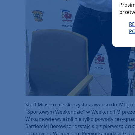
Prosim
przetw
R
PO
Start Miastko nie skorzysta z awansu do IV ligi 
"Sportowym Weekendzie" w Weekend FM prezes mi
W rozmowie wyjaśnił nie tylko powody rezygnacji z
Bartłomiej Borowicz rozstaje się z pierwszą dr
rozmowie z Wojciechem Piepiorką podzielił się 