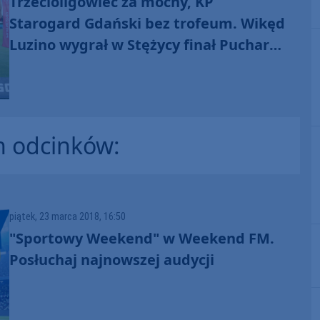
Trzecioligowiec za mocny, KP
Starogard Gdański bez trofeum. Wikęd
Luzino wygrał w Stężycy finał Pucharu
Polski na szczeblu województwa
pomorskiego (FOTO)
h odcinków:
piątek, 23 marca 2018, 16:50
"Sportowy Weekend" w Weekend FM.
Posłuchaj najnowszej audycji