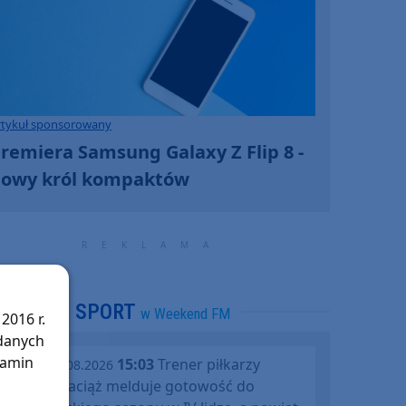
rtykuł sponsorowany
remiera Samsung Galaxy Z Flip 8 -
owy król kompaktów
SPORT
w Weekend FM
2016 r.
 danych
lamin
15:03
Trener piłkarzy
piątek, 07.08.2026
Rawysa Raciąż melduje gotowość do