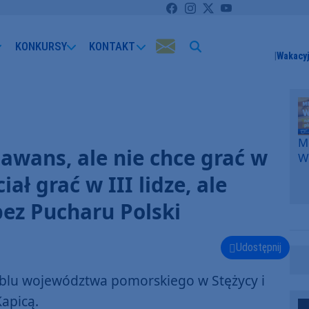
KONKURSY
KONTAKT
Wakacyj
Me
awans, ale nie chce grać w
W
F
iał grać w III lidze, ale
p
k
bez Pucharu Polski
W
F
Udostępnij
zeblu województwa pomorskiego w Stężycy i
apicą.