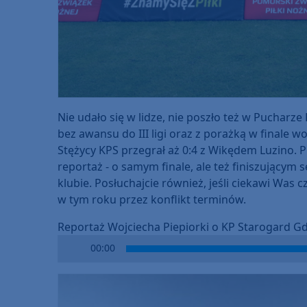
Nie udało się w lidze, nie poszło też w Pucharze
bez awansu do III ligi oraz z porażką w finale
Stężycy KPS przegrał aż 0:4 z Wikędem Luzino. P
reportaż - o samym finale, ale też finiszujący
klubie. Posłuchajcie również, jeśli ciekawi Was c
w tym roku przez konflikt terminów.
Reportaż Wojciecha Piepiorki o KP Starogard Gd
Audio
00:00
Player