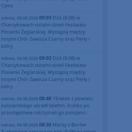
Cyms
09:03
Dziś (8.08) w
sobota, 08.08.2026
Charzykowach ostatni dzień Festiwalu
Piosenki Żeglarskiej. Wystąpią między
innymi Chór Zawisza Czarny oraz Perły i
Łotry
09:03
Dziś (8.08) w
sobota, 08.08.2026
Charzykowach ostatni dzień Festiwalu
Piosenki Żeglarskiej. Wystąpią między
innymi Chór Zawisza Czarny oraz Perły i
Łotry
08:48
19-latek z powiatu
sobota, 08.08.2026
kościerskiego ukradł telefon. Krótko po
przestępstwie zatrzymali go policjanci
08:30
Morsy z Borów
sobota, 08.08.2026
Tucholskich zapraszają dziś (8.08) na letnie