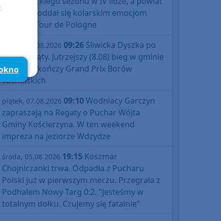
debiutanckiego sezonu w IV lidze, a powiat
t
bytowski oddał się kolarskim emocjom
podczas Tour de Pologne
09:26
Śliwicka Dyszka po
piątek, 07.08.2026
raz dziesiąty. Jutrzejszy (8.08) bieg w gminie
Śliwice zakończy Grand Prix Borów
 okno
Tucholskich
09:10
Wodniacy Garczyn
piątek, 07.08.2026
zapraszają na Regaty o Puchar Wójta
Gminy Kościerzyna. W ten weekend
impreza na jeziorze Wdzydze
19:15
Koszmar
środa, 05.08.2026
Chojniczanki trwa. Odpadła z Pucharu
Polski już w pierwszym meczu. Przegrała z
Podhalem Nowy Targ 0:2. "Jesteśmy w
totalnym dołku. Czujemy się fatalnie"