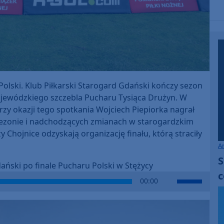
 Polski. Klub Piłkarski Starogard Gdański kończy sezon
 wojewódzkiego szczebla Pucharu Tysiąca Drużyn. W
rzy okazji tego spotkania Wojciech Piepiorka nagrał
m sezonie i nadchodzących zmianach w starogardzkim
zy Chojnice odzyskają organizację finału, którą straciły
A
S
ański po finale Pucharu Polski w Stężycy
c
Use
00:00
Up/Down
Arrow
keys