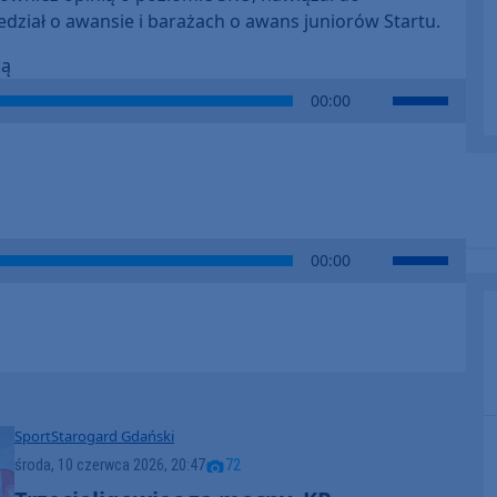
dział o awansie i barażach o awans juniorów Startu.
cą
Use
00:00
Up/Down
Arrow
keys
to
increase
or
Use
00:00
decrease
Up/Down
volume.
Arrow
keys
to
increase
or
decrease
Sport
Starogard Gdański
volume.
środa, 10 czerwca 2026, 20:47
72