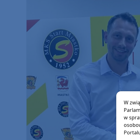
W zwią
Parlam
w spra
osobow
Portal