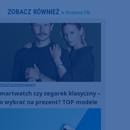
ZOBACZ RÓWNIEŻ
w Weekend FM
rtykuł sponsorowany
martwatch czy zegarek klasyczny –
o wybrać na prezent? TOP modele