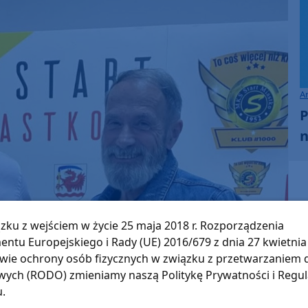
to
increase
or
decrease
volume.
A
P
n
zku z wejściem w życie 25 maja 2018 r. Rozporządzenia
entu Europejskiego i Rady (UE) 2016/679 z dnia 27 kwietnia 
wie ochrony osób fizycznych w związku z przetwarzaniem
ych (RODO) zmieniamy naszą Politykę Prywatności i Regu
u.