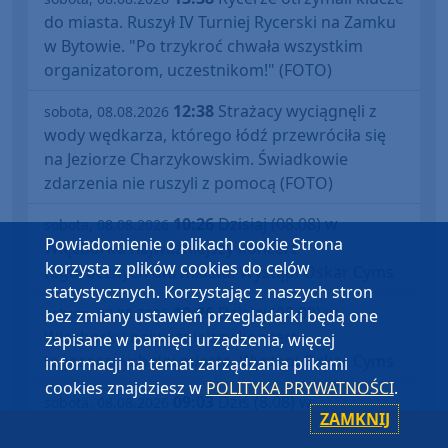
do miasta. Ruszył IV Turniej Rycerski na Zamku
w Bytowie. "Po trzykroć chwała wszystkim
organizatorom, uczestnikom!" (FOTO)
12:38
Strażacy wyciągnęli z
sobota, 08.08.2026
wody wędkarza, którego łódź przewróciła się
na Jeziorze Charzykowskim. Świadkowie
zdarzenia nie ruszyli z pomocą (FOTO)
10:26
Dzisiaj (08.08) w
sobota, 08.08.2026
Powiadomienie o plikach cookie Strona
Więcborku najważniejszy koncert
korzysta z plików cookies do celów
tegorocznych dni miasta. Wystąpi Oskar Cyms
statystycznych. Korzystając z naszych stron
10:26
Dzisiaj (08.08) w
sobota, 08.08.2026
bez zmiany ustawień przeglądarki będą one
Więcborku najważniejszy koncert
zapisane w pamięci urządzenia, więcej
tegorocznych dni miasta. Wystąpi Oskar Cyms
informacji na temat zarządzania plikami
cookies znajdziesz w
POLITYKA PRYWATNOŚCI
.
09:03
Dziś (8.08) w
sobota, 08.08.2026
ZAMKNIJ
Charzykowach ostatni dzień Festiwalu Piosenki