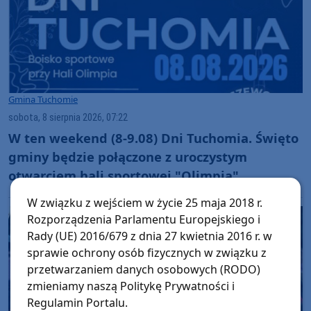
Gmina Tuchomie
sobota, 8 sierpnia 2026, 07:22
W ten weekend (8-9.08) Dni Tuchomia. Święto
gminy będzie połączone z uroczystym
otwarciem hali sportowej "Olimpia"
W związku z wejściem w życie 25 maja 2018 r.
Rozporządzenia Parlamentu Europejskiego i
Rady (UE) 2016/679 z dnia 27 kwietnia 2016 r. w
sprawie ochrony osób fizycznych w związku z
przetwarzaniem danych osobowych (RODO)
zmieniamy naszą Politykę Prywatności i
Regulamin Portalu.