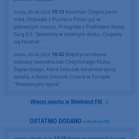
19:15
Koszmar Chojniczanki
środa, 05.08.2026
trwa. Odpadła z Pucharu Polski już w
pierwszym meczu. Przegrała z Podhalem Nowy
Targ 0:2. "Jesteśmy w totalnym dołku. Czujemy
się fatalnie"
10:42
Międzynarodowe
środa, 05.08.2026
sukcesy zawodniczek Chojnickiego Klubu
Żeglarskiego. Klara Sobczak wicemistrzynią
świata, a Basia Gmurek trzecia w Europie.
"Rewelacyjny wynik"
Więcej sportu w Weekend FM
OSTATNIO DODANO
w Weekend FM
13:38
Rycerze otrzymali klucze
sobota, 08.08.2026