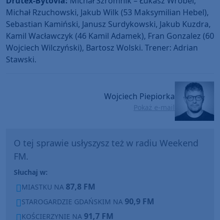
Drutex-Bytovia:
Michał Szromnik – Łukasz Wróbel,
Michał Rzuchowski, Jakub Wilk (53 Maksymilian Hebel),
Sebastian Kamiński, Janusz Surdykowski, Jakub Kuzdra,
Kamil Wacławczyk (46 Kamil Adamek), Fran Gonzalez (60
Wojciech Wilczyński), Bartosz Wolski. Trener: Adrian
Stawski.
Wojciech Piepiorka
Pokaż e-mail
O tej sprawie usłyszysz też w radiu Weekend
FM.
Słuchaj w:
87,8 FM
MIASTKU NA
90,9 FM
STAROGARDZIE GDAŃSKIM NA
91,7 FM
KOŚCIERZYNIE NA