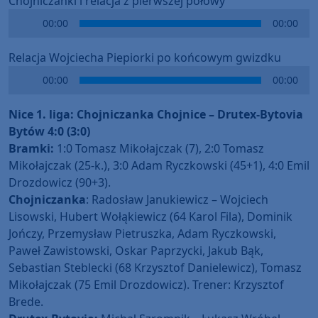
Chojniczanki i relacja z pierwszej połowy
Audio
00:00
00:00
Player
Relacja Wojciecha Piepiorki po końcowym gwizdku
Audio
00:00
00:00
Player
Nice 1. liga: Chojniczanka Chojnice – Drutex-Bytovia
Bytów 4:0 (3:0)
Bramki:
1:0 Tomasz Mikołajczak (7), 2:0 Tomasz
Mikołajczak (25-k.), 3:0 Adam Ryczkowski (45+1), 4:0 Emil
Drozdowicz (90+3).
Chojniczanka
: Radosław Janukiewicz – Wojciech
Lisowski, Hubert Wołąkiewicz (64 Karol Fila), Dominik
Jończy, Przemysław Pietruszka, Adam Ryczkowski,
Paweł Zawistowski, Oskar Paprzycki, Jakub Bąk,
Sebastian Steblecki (68 Krzysztof Danielewicz), Tomasz
Mikołajczak (75 Emil Drozdowicz). Trener: Krzysztof
Brede.