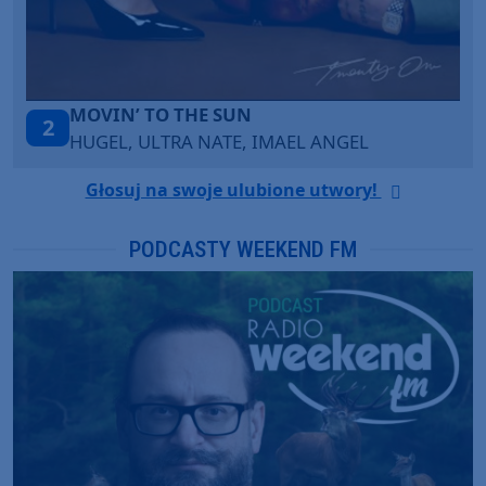
LEGENDARY LOVERS (SAVE ME)
3
EL
KATY PERRY & CHIEF KEEF
Głosuj na swoje ulubione utwory!
PODCASTY WEEKEND FM