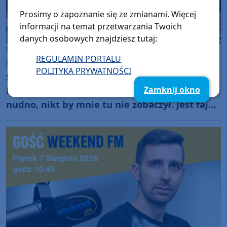
Prosimy o zapoznanie się ze zmianami. Więcej
informacji na temat przetwarzania Twoich
danych osobowych znajdziesz tutaj:
Gmina Chojnice
REGULAMIN PORTALU
piątek, 7 sierpnia 2026, 21:15
50
POLITYKA PRYWATNOŚCI
Szanty znów królują w Charzykowach. Ruszył
Zamknij okno
Festiwal Piosenki Żeglarskiej. "Jak by było
nudno, nikt by mnie tu nie zobaczył. Jest fajna
atmosfera, fajna zabawa" (FOTO)