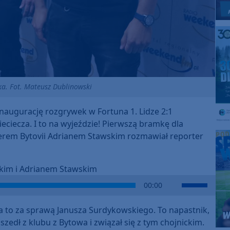
rka. Fot. Mateusz Dublinowski
inaugurację rozgrywek w Fortuna 1. Lidze 2:1
eciecza. I to na wyjeździe! Pierwszą bramkę dla
nerem Bytovii Adrianem Stawskim rozmawiał reporter
im i Adrianem Stawskim
Use
00:00
Up/Down
Arrow
 a to za sprawą Janusza Surdykowskiego. To napastnik,
keys
szedł z klubu z Bytowa i związał się z tym chojnickim.
to