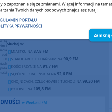
y o zapoznanie się ze zmianami. Więcej informacji na tema
Wojciech Piepiorka
arzania Twoich danych osobowych znajdziesz tutaj:
Pokaż e-mail
EGULAMIN PORTALU
LITYKA PRYWATNOŚCI
O tej sprawie usłyszysz też w radiu Weekend
Zamknij
FM.
ęcia,
ne są
Słuchaj w:
kim i
Radia
87,8 FM
MIASTKU NA
e pod
90,9 FM
STAROGARDZIE GDAŃSKIM NA
e lub
ntach
91,7 FM
KOŚCIERZYNIE NA
poza
ności
92,6 FM
SĘPÓLNIE KRAJEŃSKIM NA
99,30 FM
CHOJNICACH, CZŁUCHOWIE I TUCHOLI NA
105,8 FM
BYTOWIE NA
DOMOŚCI
w Weekend FM