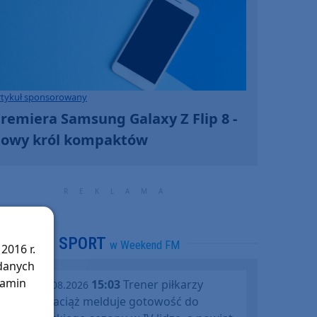
rtykuł sponsorowany
remiera Samsung Galaxy Z Flip 8 -
owy król kompaktów
SPORT
w Weekend FM
2016 r.
 danych
lamin
15:03
Trener piłkarzy
piątek, 07.08.2026
Rawysa Raciąż melduje gotowość do