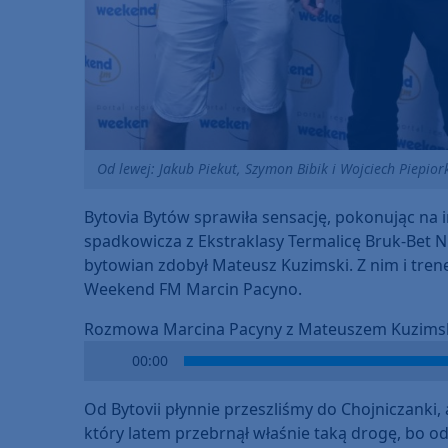
Od lewej: Jakub Piekut, Szymon Bibik i Wojciech Piepio
Bytovia Bytów sprawiła sensację, pokonując na 
spadkowicza z Ekstraklasy Termalicę Bruk-Bet Ni
bytowian zdobył Mateusz Kuzimski. Z nim i tre
Weekend FM Marcin Pacyno.
Rozmowa Marcina Pacyny z Mateuszem Kuzimsk
Audio
00:00
Player
Od Bytovii płynnie przeszliśmy do Chojniczanki,
który latem przebrnął właśnie taką drogę, bo od