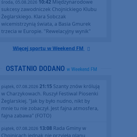
10:42
Międzynarodowe
środa, 05.08.2026
sukcesy zawodniczek Chojnickiego Klubu
Żeglarskiego. Klara Sobczak
wicemistrzynią świata, a Basia Gmurek
trzecia w Europie. "Rewelacyjny wynik"
Więcej sportu w Weekend FM
OSTATNIO DODANO
w Weekend FM
21:15
Szanty znów królują
piątek, 07.08.2026
w Charzykowach. Ruszył Festiwal Piosenki
Żeglarskiej. "Jak by było nudno, nikt by
mnie tu nie zobaczył. Jest fajna atmosfera,
fajna zabawa" (FOTO)
13:08
Rada Gminy w
piątek, 07.08.2026
Chojnicach jednak nie przyjęła planu