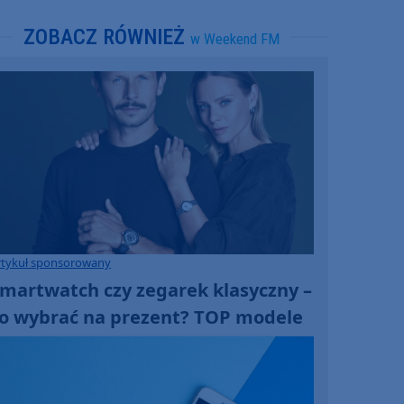
ZOBACZ RÓWNIEŻ
w Weekend FM
rtykuł sponsorowany
martwatch czy zegarek klasyczny –
o wybrać na prezent? TOP modele