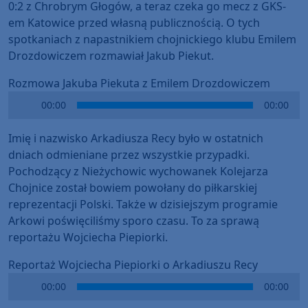
0:2 z Chrobrym Głogów, a teraz czeka go mecz z GKS-
em Katowice przed własną publicznością. O tych
spotkaniach z napastnikiem chojnickiego klubu Emilem
Drozdowiczem rozmawiał Jakub Piekut.
Rozmowa Jakuba Piekuta z Emilem Drozdowiczem
Audio
00:00
00:00
Player
Imię i nazwisko Arkadiusza Recy było w ostatnich
dniach odmieniane przez wszystkie przypadki.
Pochodzący z Nieżychowic wychowanek Kolejarza
Chojnice został bowiem powołany do piłkarskiej
reprezentacji Polski. Także w dzisiejszym programie
Arkowi poświęciliśmy sporo czasu. To za sprawą
reportażu Wojciecha Piepiorki.
Reportaż Wojciecha Piepiorki o Arkadiuszu Recy
Audio
00:00
00:00
Player