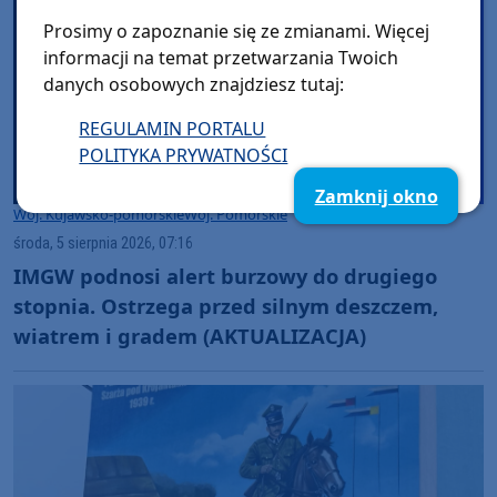
Prosimy o zapoznanie się ze zmianami. Więcej
informacji na temat przetwarzania Twoich
danych osobowych znajdziesz tutaj:
REGULAMIN PORTALU
POLITYKA PRYWATNOŚCI
Zamknij okno
Woj. Kujawsko-pomorskie
Woj. Pomorskie
środa, 5 sierpnia 2026, 07:16
IMGW podnosi alert burzowy do drugiego
stopnia. Ostrzega przed silnym deszczem,
wiatrem i gradem (AKTUALIZACJA)