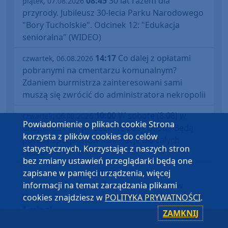
08:45
30 lat razem dla
piątek, 07.08.2026
przyrody. Jubileusz 30-lecia Parku Narodowego
"Bory Tucholskie". Odcinek 12: "Edukacja
senioralna" (WIDEO)
14:17
Co dalej z opłatami
czwartek, 06.08.2026
pobranymi na cmentarzu komunalnym?
Zdaniem burmistrza zainteresowani sami
muszą się zwrócić do administratora nekropolii
10:00
W sobotę (8.08) w
czwartek, 06.08.2026
Powiadomienie o plikach cookie Strona
Chojnicach Targi Rodzinne Baby Boom. Będą
korzysta z plików cookies do celów
porady specjalistów i animacje dla całych
statystycznych. Korzystając z naszych stron
rodzin
bez zmiany ustawień przeglądarki będą one
zapisane w pamięci urządzenia, więcej
09:01
Gmina Brusy
czwartek, 06.08.2026
informacji na temat zarządzania plikami
remontuje budynek dawnej pastorówki w
cookies znajdziesz w
POLITYKA PRYWATNOŚCI
.
Kosobudach. Odnowa zabytku kosztuje ponad
1 mln zł
ZAMKNIJ