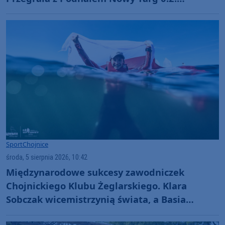
"Jesteśmy w totalnym dołku. Czujemy się
fatalnie"
Sport
Chojnice
środa, 5 sierpnia 2026, 10:42
Międzynarodowe sukcesy zawodniczek
Chojnickiego Klubu Żeglarskiego. Klara
Sobczak wicemistrzynią świata, a Basia
Gmurek trzecia w Europie. "Rewelacyjny