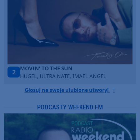
ITEPE ITEDE
3
SANAH
Głosuj na swoje ulubione utwory!
PODCASTY WEEKEND FM