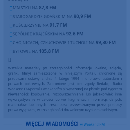
87,8 FM
MIASTKU NA
90,9 FM
STAROGARDZIE GDAŃSKIM NA
91,7 FM
KOŚCIERZYNIE NA
92,6 FM
SĘPÓLNIE KRAJEŃSKIM NA
99,30 FM
CHOJNICACH, CZŁUCHOWIE I TUCHOLI NA
105,8 FM
BYTOWIE NA
Wszelkie materiały (w szczególności informacje lokalne, zdjęcia,
grafiki, filmy) zamieszczone w niniejszym Portalu chronione są
przepisami ustawy z dnia 4 lutego 1994 r. o prawie autorskim i
prawach pokrewnych. Zabronione jest bez zgody Redakcji Radia
Weekend FM/portalu weekendfm.pl wyrażonej na piśmie pod rygorem
nieważności: kopiowanie, rozpowszechnianie lub jakiekolwiek inne
wykorzystywanie w całości lub we fragmentach informacji, danych,
materiałów lub innych treści poza przewidzianymi przez przepisy
prawa wyjątkami, w szczególności dozwolonym użytkiem osobistym.
WIĘCEJ WIADOMOŚCI
w Weekend FM