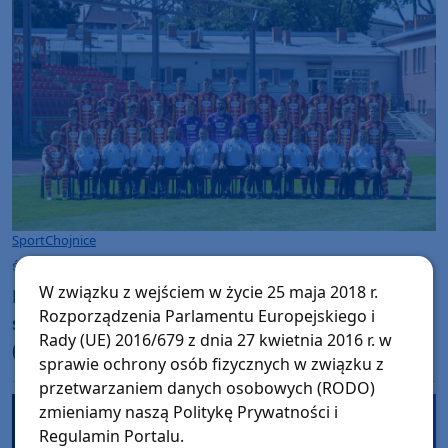
wynik"
Sport
Chojnice
środa, 5 sierpnia 2026, 07:25
W związku z wejściem w życie 25 maja 2018 r.
Po nokaucie w Nowym Sączu, Chojniczanka
Rozporządzenia Parlamentu Europejskiego i
spróbuje się podnieść w Nowym Targu. Dziś
Rady (UE) 2016/679 z dnia 27 kwietnia 2016 r. w
(5.08) mecz z Podhalem w Pucharze Polski
sprawie ochrony osób fizycznych w związku z
przetwarzaniem danych osobowych (RODO)
zmieniamy naszą Politykę Prywatności i
Regulamin Portalu.