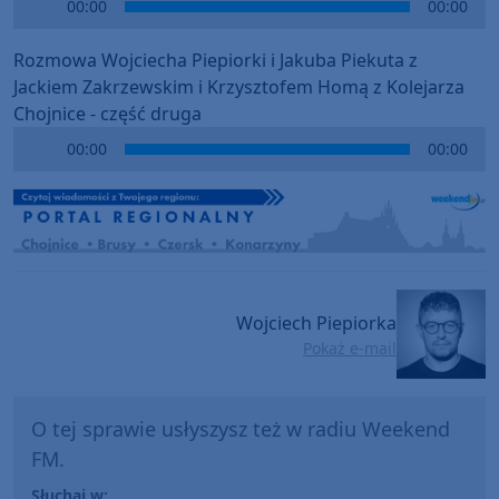
00:00
00:00
Player
Rozmowa Wojciecha Piepiorki i Jakuba Piekuta z
Jackiem Zakrzewskim i Krzysztofem Homą z Kolejarza
Chojnice - część druga
Audio
00:00
00:00
Player
Wojciech Piepiorka
Pokaż e-mail
O tej sprawie usłyszysz też w radiu Weekend
FM.
Słuchaj w: