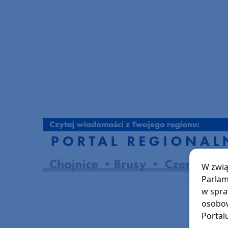
W zwią
Parlam
w spra
osobow
Portal