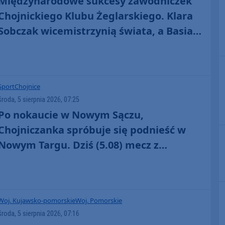
Międzynarodowe sukcesy zawodniczek
Chojnickiego Klubu Żeglarskiego. Klara
Sobczak wicemistrzynią świata, a Basia
Gmurek trzecia w Europie. "Rewelacyjny
wynik"
Sport
Chojnice
środa, 5 sierpnia 2026, 07:25
Po nokaucie w Nowym Sączu,
Chojniczanka spróbuje się podnieść w
Nowym Targu. Dziś (5.08) mecz z
Podhalem w Pucharze Polski
Woj. Kujawsko-pomorskie
Woj. Pomorskie
środa, 5 sierpnia 2026, 07:16