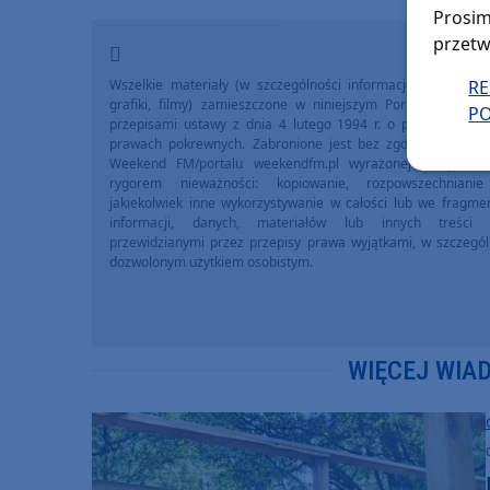
Prosim
przetw
Wszelkie materiały (w szczególności informacje lokalne, zdj
R
grafiki, filmy) zamieszczone w niniejszym Portalu chronio
PO
przepisami ustawy z dnia 4 lutego 1994 r. o prawie autors
prawach pokrewnych. Zabronione jest bez zgody Redakcji 
Weekend FM/portalu weekendfm.pl wyrażonej na piśmi
rygorem nieważności: kopiowanie, rozpowszechniani
jakiekolwiek inne wykorzystywanie w całości lub we fragme
informacji, danych, materiałów lub innych treści 
przewidzianymi przez przepisy prawa wyjątkami, w szczegól
dozwolonym użytkiem osobistym.
WIĘCEJ WIA