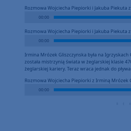
Rozmowa Wojciecha Piepiorki i Jakuba Piekuta 
Audio
00:00
Player
Rozmowa Wojciecha Piepiorki i Jakuba Piekuta z
Audio
00:00
Player
Irmina Mrózek Gliszczynska była na Igrzyskach O
została mistrzynią świata w żeglarskiej klasie 4
żeglarskiej kariery. Teraz wraca jednak do pływa
Rozmowa Wojciecha Piepiorki z Irminą Mrózek 
Audio
00:00
Player