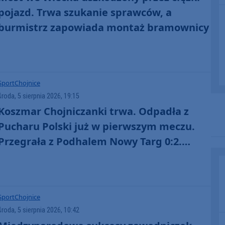
pojazd. Trwa szukanie sprawców, a
burmistrz zapowiada montaż bramownicy
Sport
Chojnice
środa, 5 sierpnia 2026, 19:15
Koszmar Chojniczanki trwa. Odpadła z
Pucharu Polski już w pierwszym meczu.
Przegrała z Podhalem Nowy Targ 0:2.
"Jesteśmy w totalnym dołku. Czujemy się
fatalnie"
Sport
Chojnice
środa, 5 sierpnia 2026, 10:42