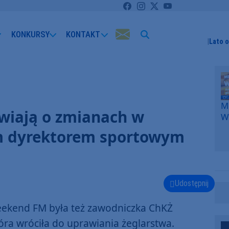
KONKURSY
KONTAKT
Lato 
Me
awiają o zmianach w
W
F
ym dyrektorem sportowym
p
k
W
F
Udostępnij
kend FM była też zawodniczka ChKŻ
óra wróciła do uprawiania żeglarstwa.