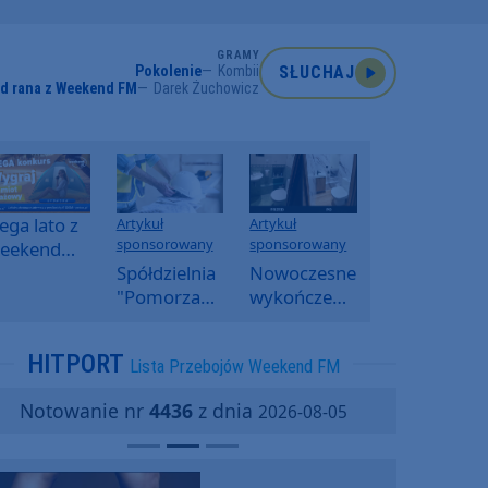
GRAMY
Pokolenie
Kombii
SŁUCHAJ
od rana z Weekend FM
Darek Żuchowicz
ga lato z
Artykuł
Artykuł
sponsorowany
sponsorowany
eekend
M -
Spółdzielnia
Nowoczesne
oranny
"Pomorzanka"
wykończenia
onkurs w
w
ścian.
eekend
Człuchowie
Dlaczego
HITPORT
Lista Przebojów Weekend FM
M
informuje o
SPC, WPC i
przetargach
fornir
Notowanie nr
4436
z dnia
2026-08-05
i ofertach
kamienny
najmu
zyskują na
popularności?