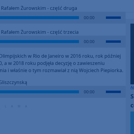
Arrow
z Rafałem Żurowskim - część druga
keys
Use
00:00
to
Up/Down
increase
Arrow
 Rafałem Żurowskim - część trzecia
or
keys
Use
decrease
00:00
to
Up/Down
volume.
increase
Arrow
limpijskich w Rio de Janeiro w 2016 roku, rok później
or
keys
70, a w 2018 roku podjęła decyzję o zawieszeniu
decrease
to
nia i właśnie o tym rozmawiał z nią Wojciech Piepiorka.
volume.
increase
or
Gliszczynską
A
decrease
Use
00:00
S
volume.
Up/Down
Arrow
c
keys
to
increase
or