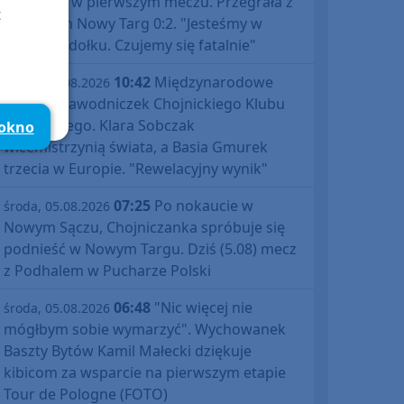
Polski już w pierwszym meczu. Przegrała z
t
Podhalem Nowy Targ 0:2. "Jesteśmy w
totalnym dołku. Czujemy się fatalnie"
10:42
Międzynarodowe
środa, 05.08.2026
sukcesy zawodniczek Chojnickiego Klubu
Żeglarskiego. Klara Sobczak
 okno
wicemistrzynią świata, a Basia Gmurek
trzecia w Europie. "Rewelacyjny wynik"
07:25
Po nokaucie w
środa, 05.08.2026
Nowym Sączu, Chojniczanka spróbuje się
podnieść w Nowym Targu. Dziś (5.08) mecz
z Podhalem w Pucharze Polski
06:48
"Nic więcej nie
środa, 05.08.2026
mógłbym sobie wymarzyć". Wychowanek
Baszty Bytów Kamil Małecki dziękuje
kibicom za wsparcie na pierwszym etapie
Tour de Pologne (FOTO)