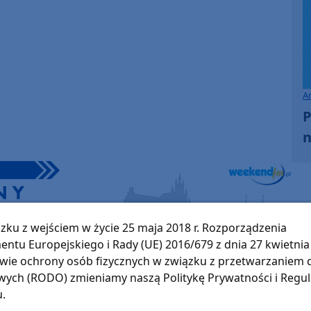
decrease
volume.
A
P
n
zku z wejściem w życie 25 maja 2018 r. Rozporządzenia
entu Europejskiego i Rady (UE) 2016/679 z dnia 27 kwietnia 
wie ochrony osób fizycznych w związku z przetwarzaniem
Wojciech Piepiorka
ych (RODO) zmieniamy naszą Politykę Prywatności i Regu
Pokaż e-mail
u.