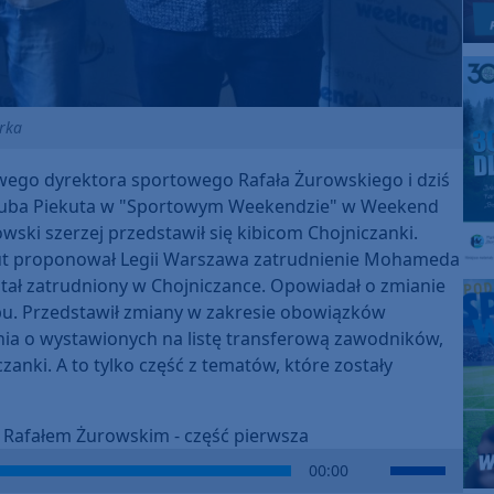
orka
wego dyrektora sportowego Rafała Żurowskiego i dziś
 Jakuba Piekuta w "Sportowym Weekendzie" w Weekend
ski szerzej przedstawił się kibicom Chojniczanki.
skaut proponował Legii Warszawa zatrudnienie Mohameda
ostał zatrudniony w Chojniczance. Opowiadał o zmianie
lubu. Przedstawił zmiany w zakresie obowiązków
ia o wystawionych na listę transferową zawodników,
zanki. A to tylko część z tematów, które zostały
z Rafałem Żurowskim - część pierwsza
Use
00:00
Up/Down