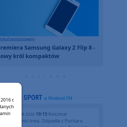
rtykuł sponsorowany
remiera Samsung Galaxy Z Flip 8 -
owy król kompaktów
SPORT
w Weekend FM
2016 r.
 danych
lamin
19:15
Koszmar
środa, 05.08.2026
Chojniczanki trwa. Odpadła z Pucharu