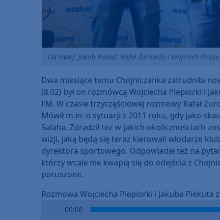
Od lewej: Jakub Piekut, Rafał Żurowski i Wojciech Piepi
Dwa miesiące temu Chojniczanka zatrudniła no
(8.02) był on rozmówcą Wojciecha Piepiorki i
FM. W czasie trzyczęściowej rozmowy Rafał Żurow
Mówił m.in. o sytuacji z 2011 roku, gdy jako 
Salaha. Zdradził też w jakich okolicznościach z
wizji, jaką będą się teraz kierowali włodarze k
dyrektora sportowego. Odpowiadał też na pytan
którzy wcale nie kwapią się do odejścia z Chojnic
poruszone.
Rozmowa Wojciecha Piepiorki i Jakuba Piekuta 
Audio
00:00
Player