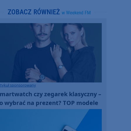
ZOBACZ RÓWNIEŻ
w Weekend FM
rtykuł sponsorowany
martwatch czy zegarek klasyczny –
o wybrać na prezent? TOP modele