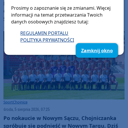
Międzynarodowe sukcesy zawodniczek
Prosimy o zapoznanie się ze zmianami. Więcej
Chojnickiego Klubu Żeglarskiego. Klara
informacji na temat przetwarzania Twoich
Sobczak wicemistrzynią świata, a Basia
danych osobowych znajdziesz tutaj:
Gmurek trzecia w Europie. "Rewelacyjny
REGULAMIN PORTALU
wynik"
POLITYKA PRYWATNOŚCI
Zamknij okno
Sport
Chojnice
środa, 5 sierpnia 2026, 07:25
Po nokaucie w Nowym Sączu, Chojniczanka
spróbuje się podnieść w Nowym Targu. Dziś