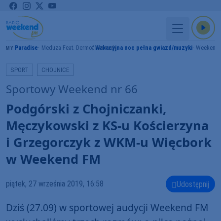
Paradise
Meduza Feat. Dermot Kennedy
Wakacyjna noc pełna gwiazd/muzyki
Weekend
RAMY
SPORT
CHOJNICE
Sportowy Weekend nr 66
Podgórski z Chojniczanki,
Męczykowski z KS-u Kościerzyna
i Grzegorczyk z WKM-u Więcbork
w Weekend FM
piątek, 27 września 2019, 16:58
Udostępnij
Dziś (27.09) w sportowej audycji Weekend FM