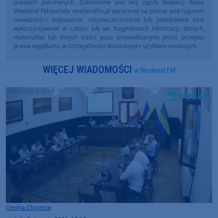
prawach pokrewnych. Zabronione jest bez zgody Redakcji Radia
Weekend FM/portalu weekendfm.pl wyrażonej na piśmie pod rygorem
nieważności: kopiowanie, rozpowszechnianie lub jakiekolwiek inne
wykorzystywanie w całości lub we fragmentach informacji, danych,
materiałów lub innych treści poza przewidzianymi przez przepisy
prawa wyjątkami, w szczególności dozwolonym użytkiem osobistym.
WIĘCEJ WIADOMOŚCI
w Weekend FM
Gmina Chojnice