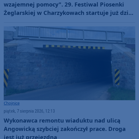
wzajemnej pomocy". 29. Festiwal Piosenki
Żeglarskiej w Charzykowach startuje już dziś.
Szanty, gwiazdy i wyjątkowa atmosfera
(ROZMOWA)
Chojnice
piątek, 7 sierpnia 2026, 12:13
Wykonawca remontu wiaduktu nad ulicą
Angowicką szybciej zakończył prace. Droga
jest już przejezdna