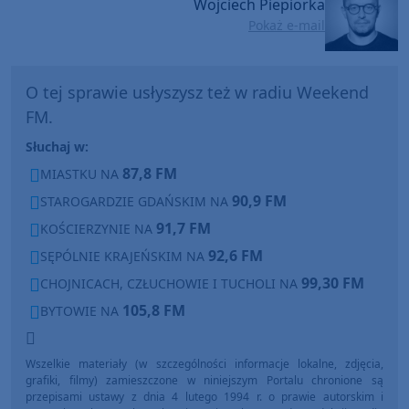
Wojciech Piepiorka
Pokaż e-mail
O tej sprawie usłyszysz też w radiu Weekend
FM.
Słuchaj w:
87,8 FM
MIASTKU NA
90,9 FM
STAROGARDZIE GDAŃSKIM NA
91,7 FM
KOŚCIERZYNIE NA
92,6 FM
SĘPÓLNIE KRAJEŃSKIM NA
99,30 FM
CHOJNICACH, CZŁUCHOWIE I TUCHOLI NA
105,8 FM
BYTOWIE NA
Wszelkie materiały (w szczególności informacje lokalne, zdjęcia,
grafiki, filmy) zamieszczone w niniejszym Portalu chronione są
przepisami ustawy z dnia 4 lutego 1994 r. o prawie autorskim i