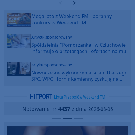
Poprzednia strona
Następna strona
Mega lato z Weekend FM - poranny
konkurs w Weekend FM
Artykuł sponsorowany
Spółdzielnia "Pomorzanka" w Człuchowie
informuje o przetargach i ofertach najmu
Artykuł sponsorowany
Nowoczesne wykończenia ścian. Dlaczego
SPC, WPC i fornir kamienny zyskują na
popularności?
HITPORT
Lista Przebojów Weekend FM
Notowanie nr
4437
z dnia
2026-08-06