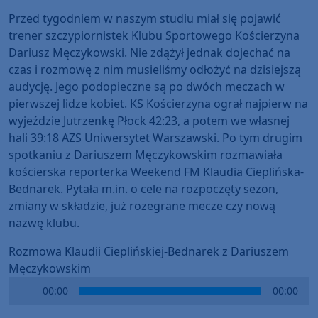
Przed tygodniem w naszym studiu miał się pojawić
trener szczypiornistek Klubu Sportowego Kościerzyna
Dariusz Męczykowski. Nie zdążył jednak dojechać na
czas i rozmowę z nim musieliśmy odłożyć na dzisiejszą
audycję. Jego podopieczne są po dwóch meczach w
pierwszej lidze kobiet. KS Kościerzyna ograł najpierw na
wyjeździe Jutrzenkę Płock 42:23, a potem we własnej
hali 39:18 AZS Uniwersytet Warszawski. Po tym drugim
spotkaniu z Dariuszem Męczykowskim rozmawiała
kościerska reporterka Weekend FM Klaudia Cieplińska-
Bednarek. Pytała m.in. o cele na rozpoczęty sezon,
zmiany w składzie, już rozegrane mecze czy nową
nazwę klubu.
Rozmowa Klaudii Cieplińskiej-Bednarek z Dariuszem
Męczykowskim
Audio
00:00
00:00
Player