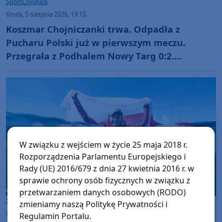
Sport
Chojnice
środa, 5 sierpnia 2026, 19:15
Koszmar Chojniczanki trwa. Odpadła z
Pucharu Polski już w pierwszym meczu.
Przegrała z Podhalem Nowy Targ 0:2.
"Jesteśmy w totalnym dołku. Czujemy się
fatalnie"
W związku z wejściem w życie 25 maja 2018 r.
Rozporządzenia Parlamentu Europejskiego i
Rady (UE) 2016/679 z dnia 27 kwietnia 2016 r. w
sprawie ochrony osób fizycznych w związku z
przetwarzaniem danych osobowych (RODO)
Sport
Chojnice
zmieniamy naszą Politykę Prywatności i
środa, 5 sierpnia 2026, 10:42
Regulamin Portalu.