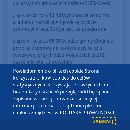
gwiazdy i wyjątkowa atmosfera (ROZMOWA)
12:13
Wykonawca remontu
piątek, 07.08.2026
wiaduktu nad ulicą Angowicką szybciej
zakończył prace. Droga jest już przejezdna
09:36
Władze gminy Chojnice
piątek, 07.08.2026
podpisały umowę na kontynuację ścieżki
rowerowej przy drodze wojewódzkiej 212.
Część miejska już powstaje
Powiadomienie o plikach cookie Strona
08:45
30 lat razem dla
piątek, 07.08.2026
korzysta z plików cookies do celów
przyrody. Jubileusz 30-lecia Parku Narodowego
statystycznych. Korzystając z naszych stron
"Bory Tucholskie". Odcinek 12: "Edukacja
bez zmiany ustawień przeglądarki będą one
senioralna" (WIDEO)
zapisane w pamięci urządzenia, więcej
informacji na temat zarządzania plikami
14:17
Co dalej z opłatami
czwartek, 06.08.2026
cookies znajdziesz w
POLITYKA PRYWATNOŚCI
.
pobranymi na cmentarzu komunalnym?
Zdaniem burmistrza zainteresowani sami
ZAMKNIJ
muszą się zwrócić do administratora nekropolii