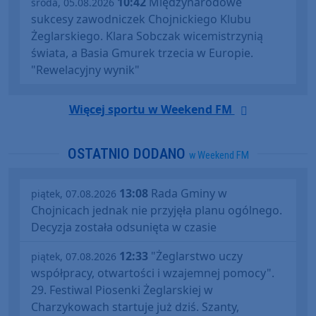
10:42
Międzynarodowe
środa, 05.08.2026
sukcesy zawodniczek Chojnickiego Klubu
Żeglarskiego. Klara Sobczak wicemistrzynią
świata, a Basia Gmurek trzecia w Europie.
"Rewelacyjny wynik"
Więcej sportu w Weekend FM
OSTATNIO DODANO
w Weekend FM
13:08
Rada Gminy w
piątek, 07.08.2026
Chojnicach jednak nie przyjęła planu ogólnego.
Decyzja została odsunięta w czasie
12:33
"Żeglarstwo uczy
piątek, 07.08.2026
współpracy, otwartości i wzajemnej pomocy".
29. Festiwal Piosenki Żeglarskiej w
Charzykowach startuje już dziś. Szanty,