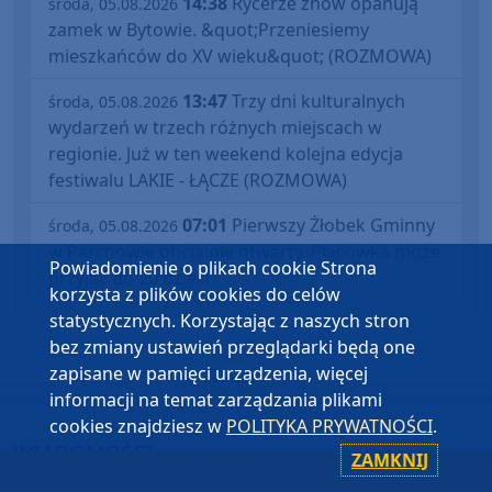
14:38
Rycerze znów opanują
środa, 05.08.2026
zamek w Bytowie. &quot;Przeniesiemy
mieszkańców do XV wieku&quot; (ROZMOWA)
13:47
Trzy dni kulturalnych
środa, 05.08.2026
wydarzeń w trzech różnych miejscach w
regionie. Już w ten weekend kolejna edycja
festiwalu LAKIE - ŁĄCZE (ROZMOWA)
07:01
Pierwszy Żłobek Gminny
środa, 05.08.2026
w Parchowie oficjalnie otwarty. Placówka może
Powiadomienie o plikach cookie Strona
przyjąć do 20 dzieci
korzysta z plików cookies do celów
statystycznych. Korzystając z naszych stron
bez zmiany ustawień przeglądarki będą one
zapisane w pamięci urządzenia, więcej
informacji na temat zarządzania plikami
cookies znajdziesz w
POLITYKA PRYWATNOŚCI
.
WIADOMOŚCI
ZAMKNIJ