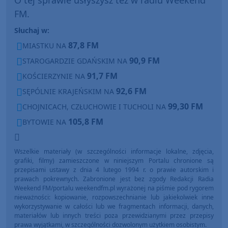
FM.
Słuchaj w:
87,8 FM
MIASTKU NA
90,9 FM
STAROGARDZIE GDAŃSKIM NA
91,7 FM
KOŚCIERZYNIE NA
92,6 FM
SĘPÓLNIE KRAJEŃSKIM NA
99,30 FM
CHOJNICACH, CZŁUCHOWIE I TUCHOLI NA
105,8 FM
BYTOWIE NA
Wszelkie materiały (w szczególności informacje lokalne, zdjęcia,
grafiki, filmy) zamieszczone w niniejszym Portalu chronione są
przepisami ustawy z dnia 4 lutego 1994 r. o prawie autorskim i
prawach pokrewnych. Zabronione jest bez zgody Redakcji Radia
Weekend FM/portalu weekendfm.pl wyrażonej na piśmie pod rygorem
nieważności: kopiowanie, rozpowszechnianie lub jakiekolwiek inne
wykorzystywanie w całości lub we fragmentach informacji, danych,
materiałów lub innych treści poza przewidzianymi przez przepisy
prawa wyjątkami, w szczególności dozwolonym użytkiem osobistym.