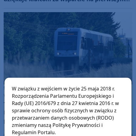
etapie Tour de Pologne (FOTO)
Gmina Miastko
W związku z wejściem w życie 25 maja 2018 r.
Rozporządzenia Parlamentu Europejskiego i
wtorek, 4 sierpnia 2026, 16:33
Rady (UE) 2016/679 z dnia 27 kwietnia 2016 r. w
Tragiczne zdarzenie na torowisku w Miastku.
sprawie ochrony osób fizycznych w związku z
Nie żyje młody mężczyzna potrącony przez
przetwarzaniem danych osobowych (RODO)
pociąg Słupsk-Chojnice
zmieniamy naszą Politykę Prywatności i
Regulamin Portalu.