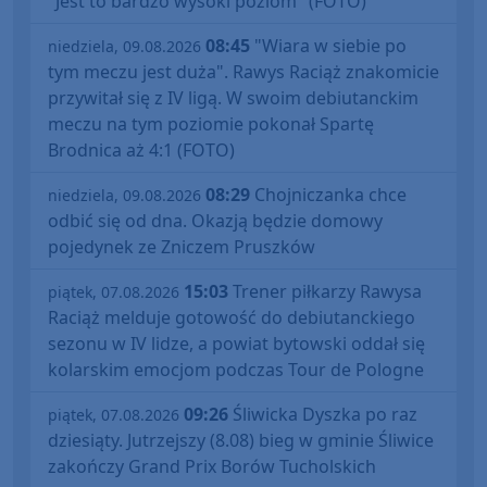
"Jest to bardzo wysoki poziom" (FOTO)
08:45
"Wiara w siebie po
niedziela, 09.08.2026
tym meczu jest duża". Rawys Raciąż znakomicie
przywitał się z IV ligą. W swoim debiutanckim
meczu na tym poziomie pokonał Spartę
Brodnica aż 4:1 (FOTO)
08:29
Chojniczanka chce
niedziela, 09.08.2026
odbić się od dna. Okazją będzie domowy
pojedynek ze Zniczem Pruszków
15:03
Trener piłkarzy Rawysa
piątek, 07.08.2026
Raciąż melduje gotowość do debiutanckiego
sezonu w IV lidze, a powiat bytowski oddał się
kolarskim emocjom podczas Tour de Pologne
09:26
Śliwicka Dyszka po raz
piątek, 07.08.2026
dziesiąty. Jutrzejszy (8.08) bieg w gminie Śliwice
zakończy Grand Prix Borów Tucholskich