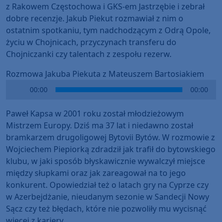
z Rakowem Częstochowa i GKS-em Jastrzębie i zebrał
dobre recenzje. Jakub Piekut rozmawiał z nim o
ostatnim spotkaniu, tym nadchodzącym z Odrą Opole,
życiu w Chojnicach, przyczynach transferu do
Chojniczanki czy talentach z zespołu rezerw.
Rozmowa Jakuba Piekuta z Mateuszem Bartosiakiem
Audio
00:00
00:00
Player
Paweł Kapsa w 2001 roku został młodzieżowym
Mistrzem Europy. Dziś ma 37 lat i niedawno został
bramkarzem drugoligowej Bytovii Bytów. W rozmowie z
Wojciechem Piepiorką zdradził jak trafił do bytowskiego
klubu, w jaki sposób błyskawicznie wywalczył miejsce
między słupkami oraz jak zareagował na to jego
konkurent. Opowiedział też o latach gry na Cyprze czy
w Azerbejdżanie, nieudanym sezonie w Sandecji Nowy
Sącz czy też błędach, które nie pozwoliły mu wycisnąć
więcej z kariery.