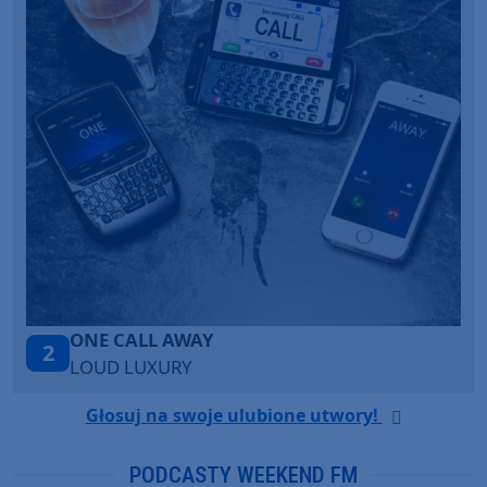
Talk To You
3
ANOTR ft. 54 Ultra
Głosuj na swoje ulubione utwory!
PODCASTY WEEKEND FM