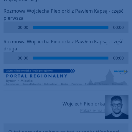
Rozmowa Wojciecha Piepiorki z Pawłem Kapsą - część
pierwsza
Audio
00:00
00:00
Player
Rozmowa Wojciecha Piepiorki z Pawłem Kapsą - część
druga
Audio
00:00
00:00
Player
Wojciech Piepiorka
Pokaż e-mail
O tej sprawie usłyszysz też w radiu Weekend