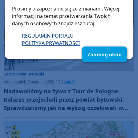
Prosimy o zapoznanie się ze zmianami. Więcej
informacji na temat przetwarzania Twoich
danych osobowych znajdziesz tutaj:
REGULAMIN PORTALU
POLITYKA PRYWATNOŚCI
Zamknij okno
Sport
Powiat Bytowski
poniedziałek, 3 sierpnia 2026, 13:32
76
Nadawaliśmy na żywo z Tour de Pologne.
Kolarze przejechali przez powiat bytowski.
Sprawdzaliśmy jak na wyścig oczekiwali w
Bytowie i Kołczygłowach. "Cały kolarski świat
na nas patrzy" (RELACJE, FOTO)