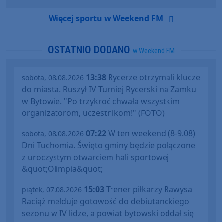
Więcej sportu w Weekend FM
OSTATNIO DODANO
w Weekend FM
13:38
Rycerze otrzymali klucze
sobota, 08.08.2026
do miasta. Ruszył IV Turniej Rycerski na Zamku
w Bytowie. "Po trzykroć chwała wszystkim
organizatorom, uczestnikom!" (FOTO)
07:22
W ten weekend (8-9.08)
sobota, 08.08.2026
Dni Tuchomia. Święto gminy będzie połączone
z uroczystym otwarciem hali sportowej
&quot;Olimpia&quot;
15:03
Trener piłkarzy Rawysa
piątek, 07.08.2026
Raciąż melduje gotowość do debiutanckiego
sezonu w IV lidze, a powiat bytowski oddał się