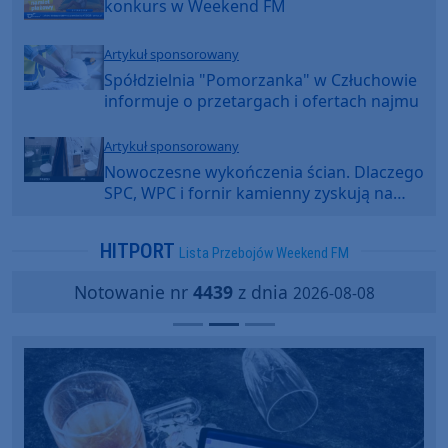
konkurs w Weekend FM
Artykuł sponsorowany
Spółdzielnia "Pomorzanka" w Człuchowie
informuje o przetargach i ofertach najmu
Artykuł sponsorowany
Nowoczesne wykończenia ścian. Dlaczego
SPC, WPC i fornir kamienny zyskują na
popularności?
HITPORT
Lista Przebojów Weekend FM
Notowanie nr
4439
z dnia
2026-08-08