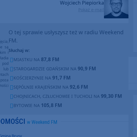
Wojciech Piepiorka
Pokaż e-mail
O tej sprawie usłyszysz też w radiu Weekend
FM.
ęcia,
ne są
Słuchaj w:
kim i
Radia
87,8 FM
MIASTKU NA
e pod
90,9 FM
STAROGARDZIE GDAŃSKIM NA
e lub
ntach
91,7 FM
KOŚCIERZYNIE NA
poza
ności
92,6 FM
SĘPÓLNIE KRAJEŃSKIM NA
99,30 FM
CHOJNICACH, CZŁUCHOWIE I TUCHOLI NA
105,8 FM
BYTOWIE NA
DOMOŚCI
w Weekend FM
Gmina Brusy