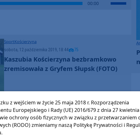
Use
00:00
to
Up/Down
increase
Arrow
or
keys
decrease
to
volume.
increase
Sport
Kościerzyna
A
or
sobota, 12 października 2019, 18:44
75
P
decrease
Kaszubia Kościerzyna bezbramkowo
volume.
n
zremisowała z Gryfem Słupsk (FOTO)
zku z wejściem w życie 25 maja 2018 r. Rozporządzenia
entu Europejskiego i Rady (UE) 2016/679 z dnia 27 kwietnia 
wie ochrony osób fizycznych w związku z przetwarzaniem
ych (RODO) zmieniamy naszą Politykę Prywatności i Regu
u.