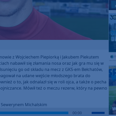
mowie z Wojciechem Piepiorką i Jakubem Piekutem
ciach nabawił się złamania nosa oraz jak gra mu się w
 odsunięciu go od składu na mecz z GKS-em Bełchatów,
eagował na udane wejście młodszego brata do
nież o to, jak odnalazł się w roli ojca, a także o pecha
ojniczance. Mówił też o meczu rezerw, który na pewno
 z Sewerynem Michalskim
Use
00:00