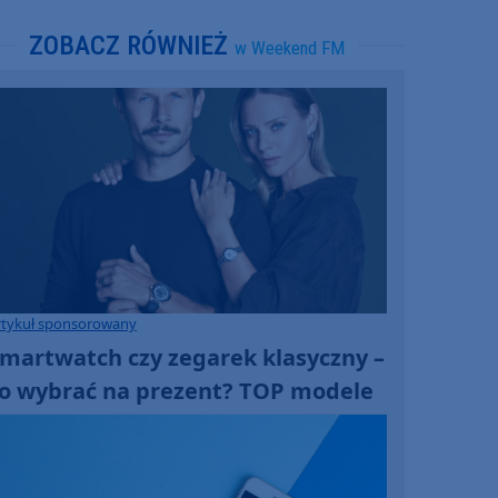
ZOBACZ RÓWNIEŻ
w Weekend FM
rtykuł sponsorowany
martwatch czy zegarek klasyczny –
o wybrać na prezent? TOP modele