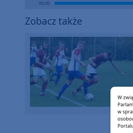
Audio
00:00
Player
Zobacz także
W zwią
Parlam
w spra
osobow
Portal