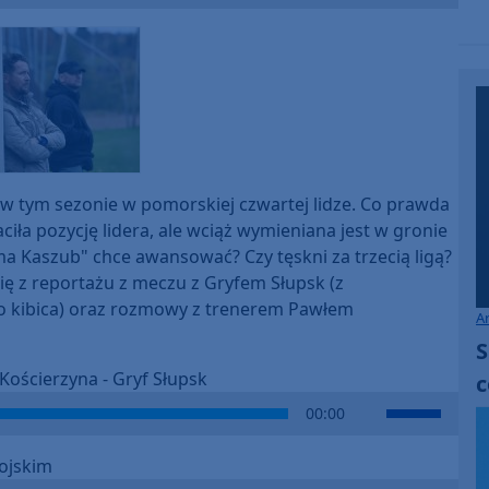
Up/Down
Arrow
keys
to
increase
or
decrease
volume.
e w tym sezonie w pomorskiej czwartej lidze. Co prawda
ła pozycję lidera, ale wciąż wymieniana jest w gronie
 Kaszub" chce awansować? Czy tęskni za trzecią ligą?
ię z reportażu z meczu z Gryfem Słupsk (z
go kibica) oraz rozmowy z trenerem Pawłem
A
S
Kościerzyna - Gryf Słupsk
c
Use
00:00
Up/Down
Arrow
ojskim
keys