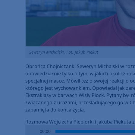
Seweryn Michalski. Fot. Jakub Piekut
Obrońca Chojniczanki Seweryn Michalski w roz
opowiedział nie tylko o tym, w jakich okolicznoś
specjalnej masce. Mówił też o swojej reakcji o
którego jest wychowankiem. Opowiadał jak zar
Ekstraklasy w barwach Wisły Płock. Pytany był rów
związanego z urazami, prześladującego go w Ch
zapamięta do końca życia.
Rozmowa Wojciecha Piepiorki i Jakuba Piekuta
Audio
00:00