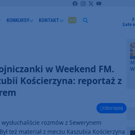
KONKURSY
KONTAKT
F
Lato 
Me
ojniczanki w Weekend FM.
W
F
ubii Kościerzyna: reportaż z
p
k
erem
W
F
Udostępnij
" wysłuchaliście rozmów z Sewerynem
ył też materiał z meczu Kaszubia Kościerzyna