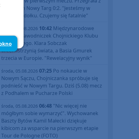
Polski już w pierwszym meczu. Przegrała z
t
Podhalem Nowy Targ 0:2. "Jesteśmy w
totalnym dołku. Czujemy się fatalnie"
10:42
Międzynarodowe
środa, 05.08.2026
sukcesy zawodniczek Chojnickiego Klubu
Żeglarskiego. Klara Sobczak
 okno
wicemistrzynią świata, a Basia Gmurek
trzecia w Europie. "Rewelacyjny wynik"
07:25
Po nokaucie w
środa, 05.08.2026
Nowym Sączu, Chojniczanka spróbuje się
podnieść w Nowym Targu. Dziś (5.08) mecz
z Podhalem w Pucharze Polski
06:48
"Nic więcej nie
środa, 05.08.2026
mógłbym sobie wymarzyć". Wychowanek
Baszty Bytów Kamil Małecki dziękuje
kibicom za wsparcie na pierwszym etapie
Tour de Pologne (FOTO)