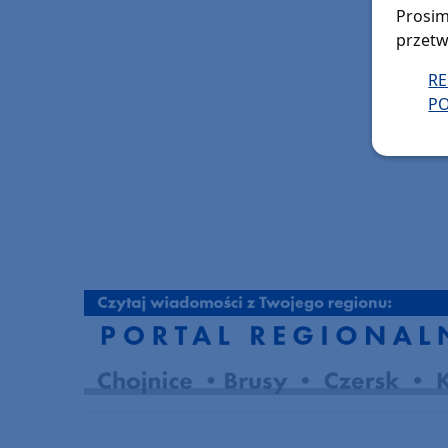
Prosim
przetw
R
PO