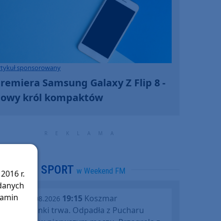
rtykuł sponsorowany
remiera Samsung Galaxy Z Flip 8 -
owy król kompaktów
SPORT
w Weekend FM
2016 r.
 danych
lamin
19:15
Koszmar
środa, 05.08.2026
Chojniczanki trwa. Odpadła z Pucharu