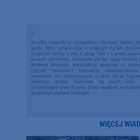
Wszelkie materiały (w szczególności informacje lokalne, zdj
grafiki, filmy) zamieszczone w niniejszym Portalu chronio
przepisami ustawy z dnia 4 lutego 1994 r. o prawie autors
prawach pokrewnych. Zabronione jest bez zgody Redakcji 
Weekend FM/portalu weekendfm.pl wyrażonej na piśmi
rygorem nieważności: kopiowanie, rozpowszechniani
jakiekolwiek inne wykorzystywanie w całości lub we fragme
informacji, danych, materiałów lub innych treści 
przewidzianymi przez przepisy prawa wyjątkami, w szczegól
dozwolonym użytkiem osobistym.
WIĘCEJ WIA