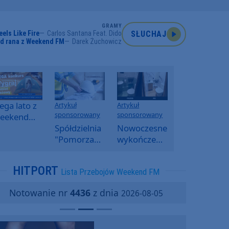
GRAMY
eels Like Fire
Carlos Santana Feat. Dido
SŁUCHAJ
od rana z Weekend FM
Darek Żuchowicz
ga lato z
Artykuł
Artykuł
sponsorowany
sponsorowany
eekend
M -
Spółdzielnia
Nowoczesne
oranny
"Pomorzanka"
wykończenia
onkurs w
w
ścian.
eekend
Człuchowie
Dlaczego
HITPORT
Lista Przebojów Weekend FM
M
informuje o
SPC, WPC i
przetargach
fornir
Notowanie nr
4436
z dnia
2026-08-05
i ofertach
kamienny
najmu
zyskują na
popularności?