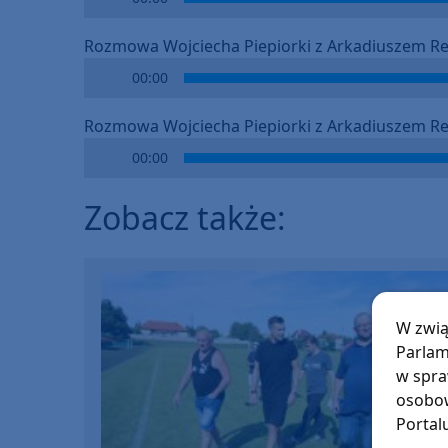
Player
Rozmowa Wojciecha Piepiorki z Arkadiuszem Re
Audio
00:00
Player
Rozmowa Wojciecha Piepiorki z Arkadiuszem Rec
Audio
00:00
Player
Zobacz także:
W zwią
Parlam
w spra
osobow
Portal