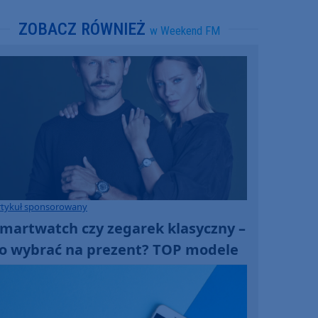
ZOBACZ RÓWNIEŻ
w Weekend FM
rtykuł sponsorowany
martwatch czy zegarek klasyczny –
o wybrać na prezent? TOP modele