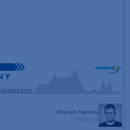
Wojciech Piepiorka
Pokaż e-mail