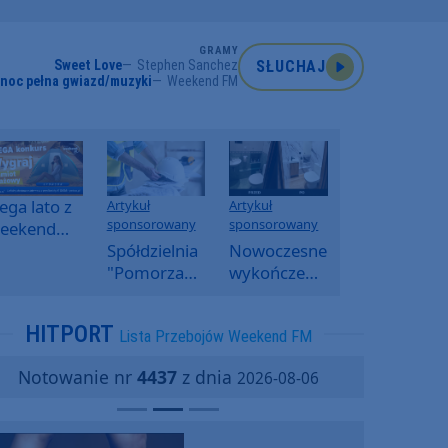
GRAMY
Sweet Love
Stephen Sanchez
SŁUCHAJ
noc pełna gwiazd/muzyki
Weekend FM
ga lato z
Artykuł
Artykuł
sponsorowany
sponsorowany
eekend
M -
Spółdzielnia
Nowoczesne
oranny
"Pomorzanka"
wykończenia
onkurs w
w
ścian.
eekend
Człuchowie
Dlaczego
HITPORT
Lista Przebojów Weekend FM
M
informuje o
SPC, WPC i
przetargach
fornir
Notowanie nr
4437
z dnia
2026-08-06
i ofertach
kamienny
najmu
zyskują na
popularności?