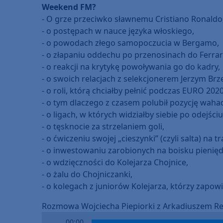
Weekend FM?
- O grze przeciwko sławnemu Cristiano Ronaldo
- o postępach w nauce języka włoskiego,
- o powodach złego samopoczucia w Bergamo,
- o złapaniu oddechu po przenosinach do Ferrar
- o reakcji na krytykę powoływania go do kadry,
- o swoich relacjach z selekcjonerem Jerzym Brz
- o roli, którą chciałby pełnić podczas EURO 2020
- o tym dlaczego z czasem polubił pozycję wah
- o ligach, w których widziałby siebie po odejściu
- o tęsknocie za strzelaniem goli,
- o ćwiczeniu swojej „cieszynki” (czyli salta) na
- o inwestowaniu zarobionych na boisku pienięd
- o wdzięczności do Kolejarza Chojnice,
- o żalu do Chojniczanki,
- o kolegach z juniorów Kolejarza, którzy zapowi
Rozmowa Wojciecha Piepiorki z Arkadiuszem Rec
Audio
00:00