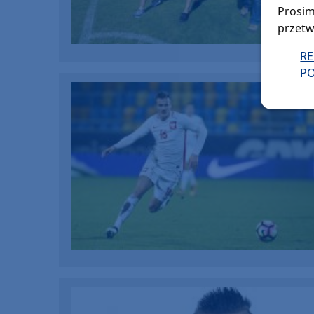
Prosim
przetw
R
PO