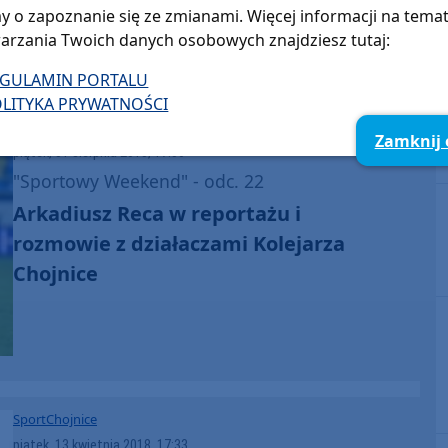
y o zapoznanie się ze zmianami. Więcej informacji na tema
arzania Twoich danych osobowych znajdziesz tutaj:
EGULAMIN PORTALU
LITYKA PRYWATNOŚCI
Sport
Chojnice
Zamknij
piątek, 31 sierpnia 2018, 17:30
"Sportowy Weekend" - odc. 22
Arkadiusz Reca w reportażu i
rozmowie z działaczami Kolejarza
Chojnice
Sport
Chojnice
piątek, 13 kwietnia 2018, 17:33