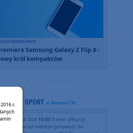
rtykuł sponsorowany
remiera Samsung Galaxy Z Flip 8 -
owy król kompaktów
SPORT
w Weekend FM
2016 r.
 danych
lamin
15:03
Trener piłkarzy
piątek, 07.08.2026
Rawysa Raciąż melduje gotowość do