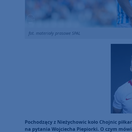
fot. materiały prasowe SPAL
Pochodzący z Nieżychowic koło Chojnic piłka
na pytania Wojciecha Piepiorki. O czym mówił