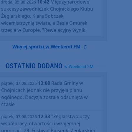
10:42
Międzynarodowe
środa, 05.08.2026
sukcesy zawodniczek Chojnickiego Klubu
Żeglarskiego. Klara Sobczak
wicemistrzynią świata, a Basia Gmurek
trzecia w Europie. "Rewelacyjny wynik"
Więcej sportu w Weekend FM
OSTATNIO DODANO
w Weekend FM
13:08
Rada Gminy w
piątek, 07.08.2026
Chojnicach jednak nie przyjęła planu
ogólnego. Decyzja została odsunięta w
czasie
12:33
"Żeglarstwo uczy
piątek, 07.08.2026
współpracy, otwartości i wzajemnej
pomocy". 29. Festiwal Piosenki Żeglarskiej