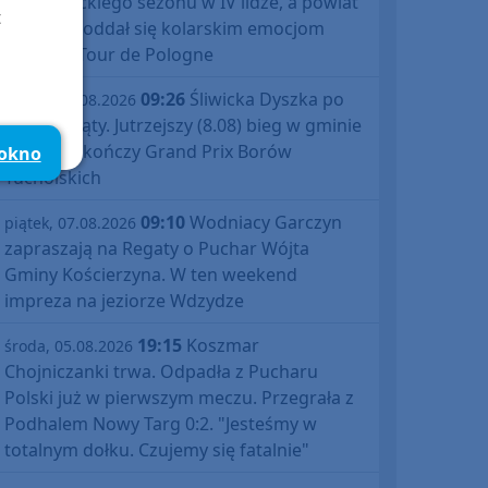
debiutanckiego sezonu w IV lidze, a powiat
t
bytowski oddał się kolarskim emocjom
podczas Tour de Pologne
09:26
Śliwicka Dyszka po
piątek, 07.08.2026
raz dziesiąty. Jutrzejszy (8.08) bieg w gminie
Śliwice zakończy Grand Prix Borów
 okno
Tucholskich
09:10
Wodniacy Garczyn
piątek, 07.08.2026
zapraszają na Regaty o Puchar Wójta
Gminy Kościerzyna. W ten weekend
impreza na jeziorze Wdzydze
19:15
Koszmar
środa, 05.08.2026
Chojniczanki trwa. Odpadła z Pucharu
Polski już w pierwszym meczu. Przegrała z
Podhalem Nowy Targ 0:2. "Jesteśmy w
totalnym dołku. Czujemy się fatalnie"