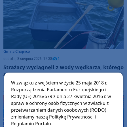
Gmina Chojnice
sobota, 8 sierpnia 2026, 12:38
4
Strażacy wyciągnęli z wody wędkarza, którego
łódź przewróciła się na Jeziorze
Charzykowskim. Świadkowie zdarzenia nie
W związku z wejściem w życie 25 maja 2018 r.
Rozporządzenia Parlamentu Europejskiego i
ruszyli z pomocą (FOTO)
Rady (UE) 2016/679 z dnia 27 kwietnia 2016 r. w
sprawie ochrony osób fizycznych w związku z
przetwarzaniem danych osobowych (RODO)
zmieniamy naszą Politykę Prywatności i
Regulamin Portalu.