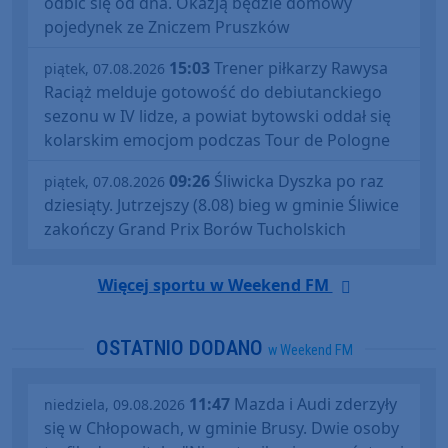
odbić się od dna. Okazją będzie domowy
pojedynek ze Zniczem Pruszków
15:03
Trener piłkarzy Rawysa
piątek, 07.08.2026
Raciąż melduje gotowość do debiutanckiego
sezonu w IV lidze, a powiat bytowski oddał się
kolarskim emocjom podczas Tour de Pologne
09:26
Śliwicka Dyszka po raz
piątek, 07.08.2026
dziesiąty. Jutrzejszy (8.08) bieg w gminie Śliwice
zakończy Grand Prix Borów Tucholskich
Więcej sportu w Weekend FM
OSTATNIO DODANO
w Weekend FM
11:47
Mazda i Audi zderzyły
niedziela, 09.08.2026
się w Chłopowach, w gminie Brusy. Dwie osoby