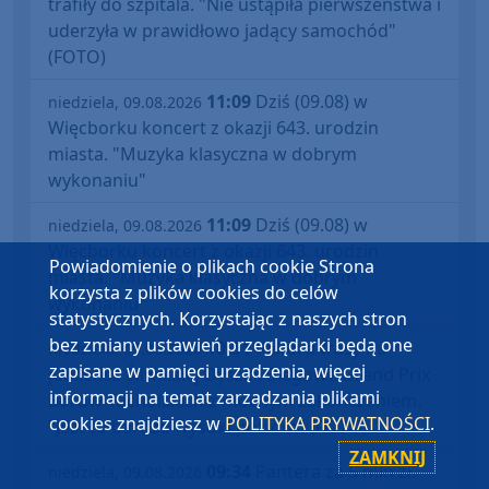
trafiły do szpitala. "Nie ustąpiła pierwszeństwa i
uderzyła w prawidłowo jadący samochód"
(FOTO)
11:09
Dziś (09.08) w
niedziela, 09.08.2026
Więcborku koncert z okazji 643. urodzin
miasta. "Muzyka klasyczna w dobrym
wykonaniu"
11:09
Dziś (09.08) w
niedziela, 09.08.2026
Więcborku koncert z okazji 643. urodzin
Powiadomienie o plikach cookie Strona
miasta. "Muzyka klasyczna w dobrym
korzysta z plików cookies do celów
wykonaniu"
statystycznych. Korzystając z naszych stron
bez zmiany ustawień przeglądarki będą one
10:51
Rekord trasy na
niedziela, 09.08.2026
zapisane w pamięci urządzenia, więcej
jubileusz Śliwickiej Dyszki. Biegowe Grand Prix
informacji na temat zarządzania plikami
Borów Tucholskich z mocnym zakończeniem.
cookies znajdziesz w
POLITYKA PRYWATNOŚCI
.
"Jest to bardzo wysoki poziom" (FOTO)
ZAMKNIJ
09:34
Pantera za 5 mln zł.
niedziela, 09.08.2026