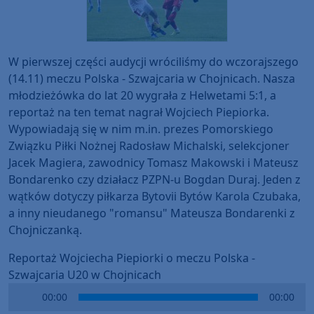
W pierwszej części audycji wróciliśmy do wczorajszego
(14.11) meczu Polska - Szwajcaria w Chojnicach. Nasza
młodzieżówka do lat 20 wygrała z Helwetami 5:1, a
reportaż na ten temat nagrał Wojciech Piepiorka.
Wypowiadają się w nim m.in. prezes Pomorskiego
Związku Piłki Nożnej Radosław Michalski, selekcjoner
Jacek Magiera, zawodnicy Tomasz Makowski i Mateusz
Bondarenko czy działacz PZPN-u Bogdan Duraj. Jeden z
wątków dotyczy piłkarza Bytovii Bytów Karola Czubaka,
a inny nieudanego "romansu" Mateusza Bondarenki z
Chojniczanką.
Reportaż Wojciecha Piepiorki o meczu Polska -
Szwajcaria U20 w Chojnicach
Audio
00:00
00:00
Player