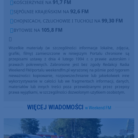
91,7 FM
KOŚCIERZYNIE NA
92,6 FM
SĘPÓLNIE KRAJEŃSKIM NA
99,30 FM
CHOJNICACH, CZŁUCHOWIE I TUCHOLI NA
105,8 FM
BYTOWIE NA
Wszelkie materiały (w szczególności informacje lokalne, zdjęcia,
grafiki, filmy) zamieszczone w niniejszym Portalu chronione są
przepisami ustawy z dnia 4 lutego 1994 r. o prawie autorskim i
prawach pokrewnych. Zabronione jest bez zgody Redakcji Radia
Weekend FM/portalu weekendfm.pl wyrażonej na piśmie pod rygorem
nieważności: kopiowanie, rozpowszechnianie lub jakiekolwiek inne
wykorzystywanie w całości lub we fragmentach informacji, danych,
materiałów lub innych treści poza przewidzianymi przez przepisy
prawa wyjątkami, w szczególności dozwolonym użytkiem osobistym.
WIĘCEJ WIADOMOŚCI
w Weekend FM