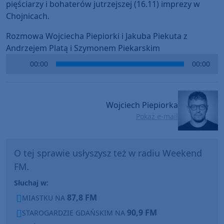
pięściarzy i bohaterów jutrzejszej (16.11) imprezy w
Chojnicach.
Rozmowa Wojciecha Piepiorki i Jakuba Piekuta z
Andrzejem Platą i Szymonem Piekarskim
Audio
00:00
00:00
Player
Wojciech Piepiorka
Pokaż e-mail
O tej sprawie usłyszysz też w radiu Weekend
FM.
Słuchaj w:
87,8 FM
MIASTKU NA
90,9 FM
STAROGARDZIE GDAŃSKIM NA