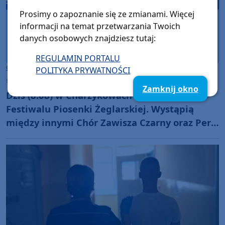
Prosimy o zapoznanie się ze zmianami. Więcej
informacji na temat przetwarzania Twoich
danych osobowych znajdziesz tutaj:
REGULAMIN PORTALU
Gmina Chojnice
POLITYKA PRYWATNOŚCI
sobota, 8 sierpnia 2026, 09:03
Zamknij okno
Dziś (8.08) w Charzykowach ostatni dzień
Festiwalu Piosenki Żeglarskiej. Wystąpią
między innymi Chór Zawisza Czarny oraz Perły
i Łotry