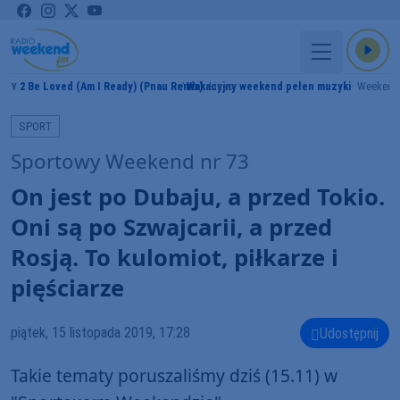
2 Be Loved (Am I Ready) (Pnau Remix)
Wakacyjny weekend pełen muzyki
Lizzo
Weekend
AMY
SPORT
Sportowy Weekend nr 73
On jest po Dubaju, a przed Tokio.
Oni są po Szwajcarii, a przed
Rosją. To kulomiot, piłkarze i
pięściarze
piątek, 15 listopada 2019, 17:28
Udostępnij
Takie tematy poruszaliśmy dziś (15.11) w