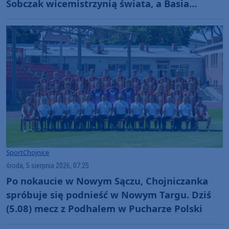
Sobczak wicemistrzynią świata, a Basia
Gmurek trzecia w Europie. "Rewelacyjny
wynik"
Sport
Chojnice
środa, 5 sierpnia 2026, 07:25
Po nokaucie w Nowym Sączu, Chojniczanka
spróbuje się podnieść w Nowym Targu. Dziś
(5.08) mecz z Podhalem w Pucharze Polski