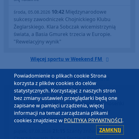
10:42
Międzynarodowe
środa, 05.08.2026
sukcesy zawodniczek Chojnickiego Klubu
Żeglarskiego. Klara Sobczak wicemistrzynią
świata, a Basia Gmurek trzecia w Europie.
"Rewelacyjny wynik"
Więcej sportu w Weekend FM
Powiadomienie o plikach cookie Strona
OSTATNIO DODANO
w Weekend FM
korzysta z plików cookies do celów
statystycznych. Korzystając z naszych stron
09:03
Dziś (8.08) w
sobota, 08.08.2026
bez zmiany ustawień przeglądarki będą one
Charzykowach ostatni dzień Festiwalu Piosenki
zapisane w pamięci urządzenia, więcej
Żeglarskiej. Wystąpią między innymi Chór
informacji na temat zarządzania plikami
Zawisza Czarny oraz Perły i Łotry
cookies znajdziesz w
POLITYKA PRYWATNOŚCI
.
ZAMKNIJ
21:15
Szanty znów królują w
piątek, 07.08.2026
Charzykowach. Ruszył Festiwal Piosenki