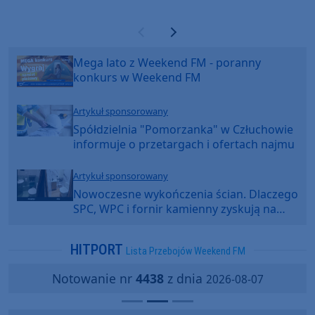
Poprzednia strona
Następna strona
Mega lato z Weekend FM - poranny
konkurs w Weekend FM
Artykuł sponsorowany
Spółdzielnia "Pomorzanka" w Człuchowie
informuje o przetargach i ofertach najmu
Artykuł sponsorowany
Nowoczesne wykończenia ścian. Dlaczego
SPC, WPC i fornir kamienny zyskują na
popularności?
HITPORT
Lista Przebojów Weekend FM
Notowanie nr
4438
z dnia
2026-08-07