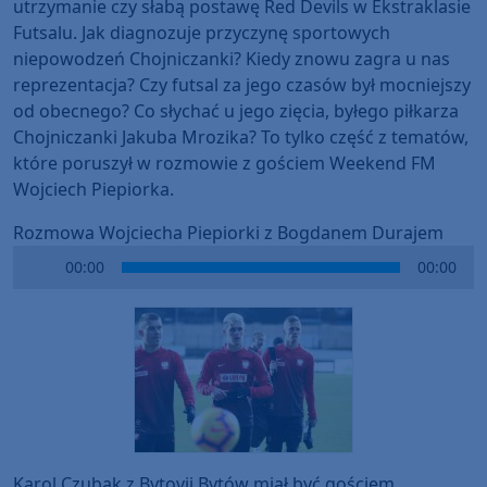
utrzymanie czy słabą postawę Red Devils w Ekstraklasie
Futsalu. Jak diagnozuje przyczynę sportowych
niepowodzeń Chojniczanki? Kiedy znowu zagra u nas
reprezentacja? Czy futsal za jego czasów był mocniejszy
od obecnego? Co słychać u jego zięcia, byłego piłkarza
Chojniczanki Jakuba Mrozika? To tylko część z tematów,
które poruszył w rozmowie z gościem Weekend FM
Wojciech Piepiorka.
Rozmowa Wojciecha Piepiorki z Bogdanem Durajem
Audio
00:00
00:00
Player
Karol Czubak z Bytovii Bytów miał być gościem