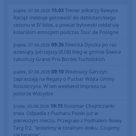
15:03
Trener piłkarzy Rawysa
piątek, 07.08.2026
Raciąż melduje gotowość do debiutanckiego
sezonu w IV lidze, a powiat bytowski oddał się
kolarskim emocjom podczas Tour de Pologne
09:26
Śliwicka Dyszka po raz
piątek, 07.08.2026
dziesiąty. Jutrzejszy (8.08) bieg w gminie Śliwice
zakończy Grand Prix Borów Tucholskich
09:10
Wodniacy Garczyn
piątek, 07.08.2026
zapraszają na Regaty o Puchar Wójta Gminy
Kościerzyna. W ten weekend impreza na
jeziorze Wdzydze
19:15
Koszmar Chojniczanki
środa, 05.08.2026
trwa. Odpadła z Pucharu Polski już w
pierwszym meczu. Przegrała z Podhalem Nowy
Targ 0:2. "Jesteśmy w totalnym dołku. Czujemy
się fatalnie"