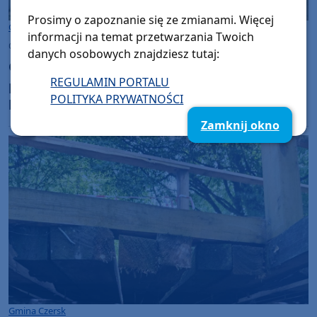
Prosimy o zapoznanie się ze zmianami. Więcej
Gmina Brusy
informacji na temat przetwarzania Twoich
czwartek, 6 sierpnia 2026, 09:01
danych osobowych znajdziesz tutaj:
Gmina Brusy remontuje budynek dawnej
REGULAMIN PORTALU
pastorówki w Kosobudach. Odnowa zabytku
POLITYKA PRYWATNOŚCI
kosztuje ponad 1 mln zł
Zamknij okno
Gmina Czersk