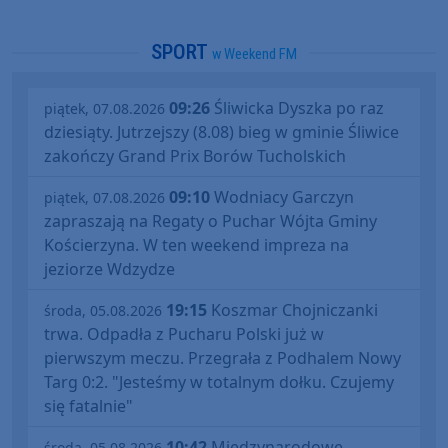
SPORT
w Weekend FM
09:26
Śliwicka Dyszka po raz
piątek, 07.08.2026
dziesiąty. Jutrzejszy (8.08) bieg w gminie Śliwice
zakończy Grand Prix Borów Tucholskich
09:10
Wodniacy Garczyn
piątek, 07.08.2026
zapraszają na Regaty o Puchar Wójta Gminy
Kościerzyna. W ten weekend impreza na
jeziorze Wdzydze
19:15
Koszmar Chojniczanki
środa, 05.08.2026
trwa. Odpadła z Pucharu Polski już w
pierwszym meczu. Przegrała z Podhalem Nowy
Targ 0:2. "Jesteśmy w totalnym dołku. Czujemy
się fatalnie"
10:42
Międzynarodowe
środa, 05.08.2026