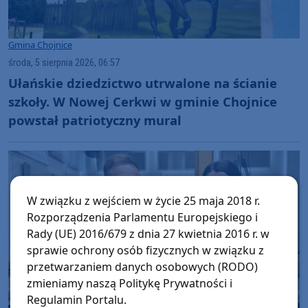
Gmina Chojnice
środa, 5 sierpnia 2026, 06:57
Ułańskie dziedzictwo utrwalone na ścianie
szkoły. W Nowej Cerkwi w gminie Chojnice
powstał patriotyczny mural
W związku z wejściem w życie 25 maja 2018 r.
Rozporządzenia Parlamentu Europejskiego i
Rady (UE) 2016/679 z dnia 27 kwietnia 2016 r. w
sprawie ochrony osób fizycznych w związku z
przetwarzaniem danych osobowych (RODO)
zmieniamy naszą Politykę Prywatności i
Regulamin Portalu.