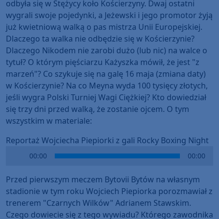
odbyła się w Stężycy koło Kościerzyny. Dwaj ostatni
wygrali swoje pojedynki, a Jeżewski i jego promotor żyją
już kwietniową walką o pas mistrza Unii Europejskiej.
Dlaczego ta walka nie odbędzie się w Kościerzynie?
Dlaczego Nikodem nie zarobi dużo (lub nic) na walce o
tytuł? O którym pięściarzu Każyszka mówił, że jest "z
marzeń"? Co szykuje się na galę 16 maja (zmiana daty)
w Kościerzynie? Na co Meyna wyda 100 tysięcy złotych,
jeśli wygra Polski Turniej Wagi Ciężkiej? Kto dowiedział
się trzy dni przed walką, że zostanie ojcem. O tym
wszystkim w materiale:
Reportaż Wojciecha Piepiorki z gali Rocky Boxing Night
Audio
00:00
00:00
Player
Przed pierwszym meczem Bytovii Bytów na własnym
stadionie w tym roku Wojciech Piepiorka porozmawiał z
trenerem "Czarnych Wilków" Adrianem Stawskim.
Czego dowiecie się z tego wywiadu? Którego zawodnika