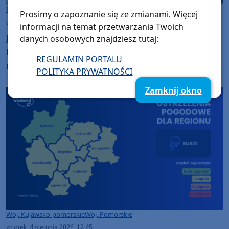
Rozmowy w Weekend FM
Chojnice
Prosimy o zapoznanie się ze zmianami. Więcej
wtorek, 4 sierpnia 2026, 14:00
informacji na temat przetwarzania Twoich
Jeszcze niedawno zakładał policyjny mundur.
danych osobowych znajdziesz tutaj:
Dziś walczy o powrót do sprawności. W
REGULAMIN PORTALU
niedzielę (09.08) w Silnie Piknik Charytatywny
POLITYKA PRYWATNOŚCI
dla Szymona Golińskiego z Chojnic
Zamknij okno
(ROZMOWA)
Woj. Kujawsko-pomorskie
Woj. Pomorskie
wtorek, 4 sierpnia 2026, 12:45