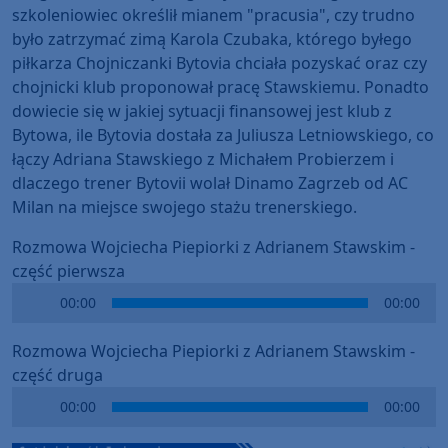
szkoleniowiec określił mianem "pracusia", czy trudno
było zatrzymać zimą Karola Czubaka, którego byłego
piłkarza Chojniczanki Bytovia chciała pozyskać oraz czy
chojnicki klub proponował pracę Stawskiemu. Ponadto
dowiecie się w jakiej sytuacji finansowej jest klub z
Bytowa, ile Bytovia dostała za Juliusza Letniowskiego, co
łączy Adriana Stawskiego z Michałem Probierzem i
dlaczego trener Bytovii wolał Dinamo Zagrzeb od AC
Milan na miejsce swojego stażu trenerskiego.
Rozmowa Wojciecha Piepiorki z Adrianem Stawskim -
część pierwsza
Audio
00:00
00:00
Player
Rozmowa Wojciecha Piepiorki z Adrianem Stawskim -
część druga
Audio
00:00
00:00
Player