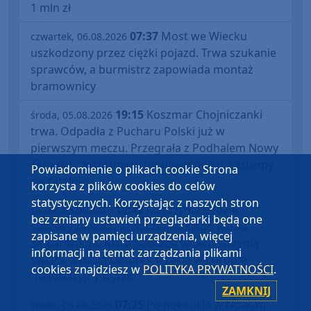
1 mln zł
07:37
Most we Wiecku
czwartek, 06.08.2026
uszkodzony przez ciężki pojazd. Trwa szukanie
sprawców, a burmistrz zapowiada montaż
bramownicy
19:15
Koszmar Chojniczanki
środa, 05.08.2026
trwa. Odpadła z Pucharu Polski już w
pierwszym meczu. Przegrała z Podhalem Nowy
Targ 0:2. "Jesteśmy w totalnym dołku. Czujemy
Powiadomienie o plikach cookie Strona
się fatalnie"
korzysta z plików cookies do celów
statystycznych. Korzystając z naszych stron
10:42
Międzynarodowe
środa, 05.08.2026
bez zmiany ustawień przeglądarki będą one
sukcesy zawodniczek Chojnickiego Klubu
zapisane w pamięci urządzenia, więcej
Żeglarskiego. Klara Sobczak wicemistrzynią
informacji na temat zarządzania plikami
świata, a Basia Gmurek trzecia w Europie.
cookies znajdziesz w
POLITYKA PRYWATNOŚCI
.
"Rewelacyjny wynik"
ZAMKNIJ
07:25
Po nokaucie w Nowym
środa, 05.08.2026