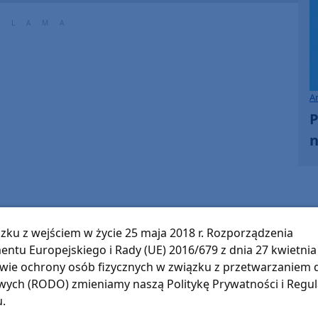
Arrow
keys
to
increase
or
A
decrease
P
volume.
n
zku z wejściem w życie 25 maja 2018 r. Rozporządzenia
entu Europejskiego i Rady (UE) 2016/679 z dnia 27 kwietnia 
wie ochrony osób fizycznych w związku z przetwarzaniem
ych (RODO) zmieniamy naszą Politykę Prywatności i Regu
u.