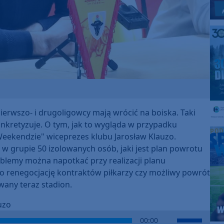
erwszo- i drugoligowcy mają wrócić na boiska. Taki
konkretyzuje. O tym, jak to wygląda w przypadku
Weekendzie" wiceprezes klubu Jarosław Klauzo.
ę w grupie 50 izolowanych osób, jaki jest plan powrotu
oblemy można napotkać przy realizacji planu
o renegocjację kontraktów piłkarzy czy możliwy powrót
wany teraz stadion.
uzo
Use
00:00