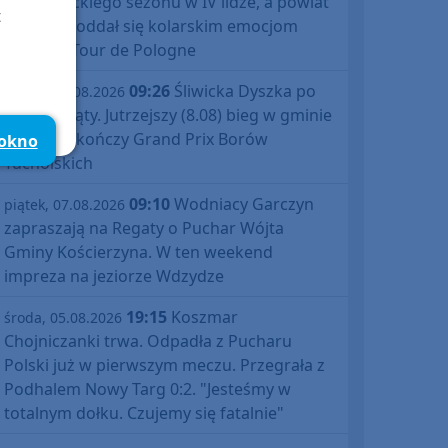
debiutanckiego sezonu w IV lidze, a powiat
t
bytowski oddał się kolarskim emocjom
podczas Tour de Pologne
09:26
Śliwicka Dyszka po
piątek, 07.08.2026
raz dziesiąty. Jutrzejszy (8.08) bieg w gminie
Śliwice zakończy Grand Prix Borów
 okno
Tucholskich
09:10
Wodniacy Garczyn
piątek, 07.08.2026
zapraszają na Regaty o Puchar Wójta
Gminy Kościerzyna. W ten weekend
impreza na jeziorze Wdzydze
19:15
Koszmar
środa, 05.08.2026
Chojniczanki trwa. Odpadła z Pucharu
Polski już w pierwszym meczu. Przegrała z
Podhalem Nowy Targ 0:2. "Jesteśmy w
totalnym dołku. Czujemy się fatalnie"