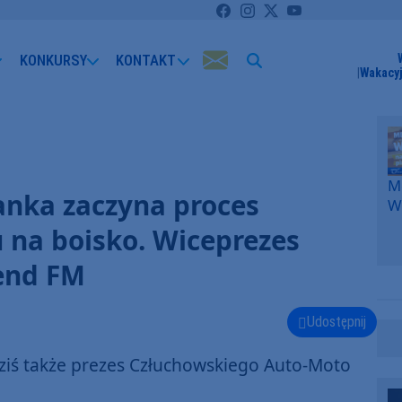
KONKURSY
KONTAKT
Wakacyj
Me
anka zaczyna proces
W
F
 na boisko. Wiceprezes
p
k
end FM
W
F
Udostępnij
iś także prezes Człuchowskiego Auto-Moto