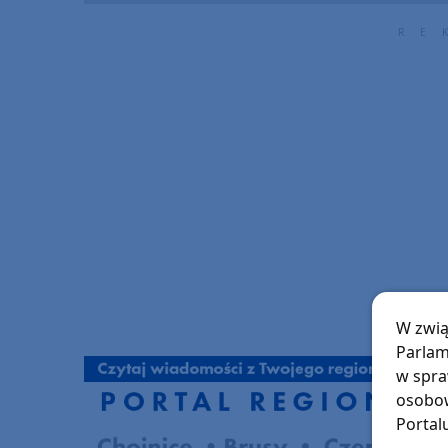
W zwią
Parlam
w spra
osobow
Portal