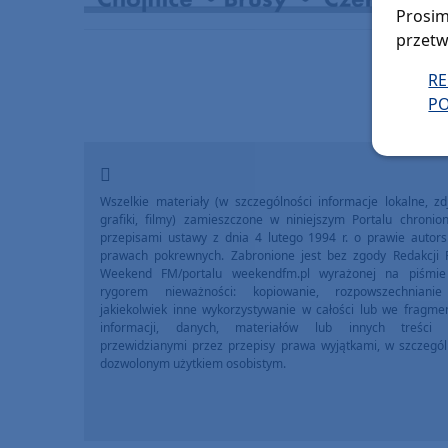
Prosim
przetw
R
PO
Wszelkie materiały (w szczególności informacje lokalne, zdj
grafiki, filmy) zamieszczone w niniejszym Portalu chronio
przepisami ustawy z dnia 4 lutego 1994 r. o prawie autors
prawach pokrewnych. Zabronione jest bez zgody Redakcji 
Weekend FM/portalu weekendfm.pl wyrażonej na piśmi
rygorem nieważności: kopiowanie, rozpowszechniani
jakiekolwiek inne wykorzystywanie w całości lub we fragme
informacji, danych, materiałów lub innych treści 
przewidzianymi przez przepisy prawa wyjątkami, w szczegól
dozwolonym użytkiem osobistym.