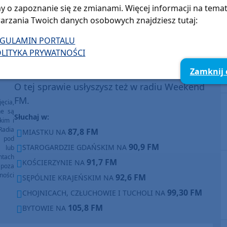
y o zapoznanie się ze zmianami. Więcej informacji na tema
arzania Twoich danych osobowych znajdziesz tutaj:
Wojciech Piepiorka
EGULAMIN PORTALU
Pokaż e-mail
LITYKA PRYWATNOŚCI
Zamknij
O tej sprawie usłyszysz też w radiu Weekend
FM.
ęcia,
ne są
Słuchaj w:
kim i
Radia
87,8 FM
MIASTKU NA
e pod
90,9 FM
STAROGARDZIE GDAŃSKIM NA
e lub
ntach
91,7 FM
KOŚCIERZYNIE NA
poza
ności
92,6 FM
SĘPÓLNIE KRAJEŃSKIM NA
99,30 FM
CHOJNICACH, CZŁUCHOWIE I TUCHOLI NA
105,8 FM
BYTOWIE NA