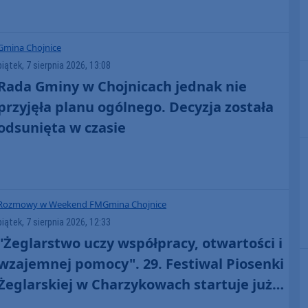
zabawa" (FOTO)
Gmina Chojnice
piątek, 7 sierpnia 2026, 13:08
Rada Gminy w Chojnicach jednak nie
przyjęła planu ogólnego. Decyzja została
odsunięta w czasie
Rozmowy w Weekend FM
Gmina Chojnice
piątek, 7 sierpnia 2026, 12:33
"Żeglarstwo uczy współpracy, otwartości i
wzajemnej pomocy". 29. Festiwal Piosenki
Żeglarskiej w Charzykowach startuje już
dziś. Szanty, gwiazdy i wyjątkowa