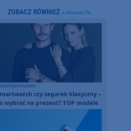
ZOBACZ RÓWNIEŻ
w Weekend FM
rtykuł sponsorowany
martwatch czy zegarek klasyczny –
o wybrać na prezent? TOP modele