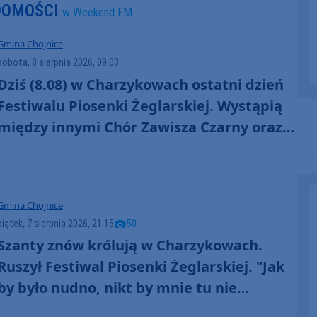
DOMOŚCI
w Weekend FM
Gmina Chojnice
sobota, 8 sierpnia 2026, 09:03
Dziś (8.08) w Charzykowach ostatni dzień
Festiwalu Piosenki Żeglarskiej. Wystąpią
między innymi Chór Zawisza Czarny oraz
Perły i Łotry
Gmina Chojnice
piątek, 7 sierpnia 2026, 21:15
50
Szanty znów królują w Charzykowach.
Ruszył Festiwal Piosenki Żeglarskiej. "Jak
by było nudno, nikt by mnie tu nie
zobaczył. Jest fajna atmosfera, fajna