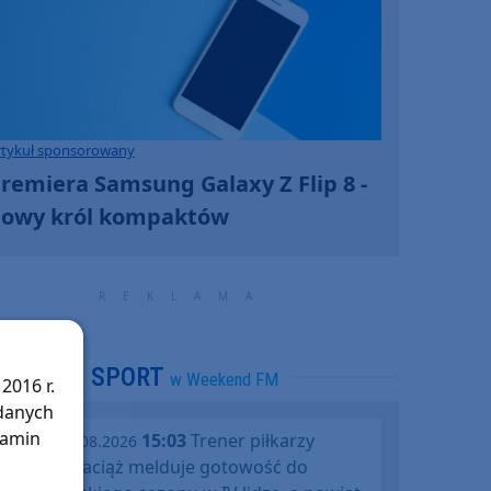
rtykuł sponsorowany
remiera Samsung Galaxy Z Flip 8 -
owy król kompaktów
SPORT
w Weekend FM
2016 r.
 danych
lamin
15:03
Trener piłkarzy
piątek, 07.08.2026
Rawysa Raciąż melduje gotowość do