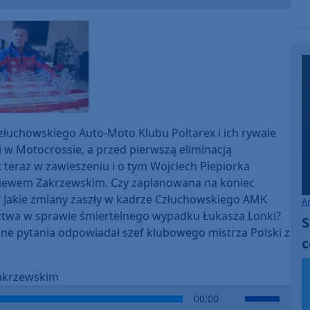
Up/Down
Arrow
keys
to
increase
or
decrease
volume.
łuchowskiego Auto-Moto Klubu Poltarex i ich rywale
i w Motocrossie, a przed pierwszą eliminacją
 teraz w zawieszeniu i o tym Wojciech Piepiorka
niewem Zakrzewskim. Czy zaplanowana na koniec
 Jakie zmiany zaszły w kadrze Człuchowskiego AMK
A
dztwa w sprawie śmiertelnego wypadku Łukasza Lonki?
S
inne pytania odpowiadał szef klubowego mistrza Polski z
c
Zakrzewskim
Use
00:00
Up/Down