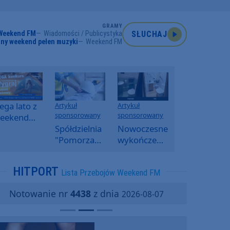
GRAMY
Weekend FM
Wiadomości / Publicystyka
SŁUCHAJ
ny weekend pełen muzyki
Weekend FM
ga lato z
Artykuł
Artykuł
sponsorowany
sponsorowany
eekend
M -
Spółdzielnia
Nowoczesne
oranny
"Pomorzanka"
wykończenia
onkurs w
w
ścian.
eekend
Człuchowie
Dlaczego
HITPORT
Lista Przebojów Weekend FM
M
informuje o
SPC, WPC i
przetargach
fornir
Notowanie nr
4438
z dnia
2026-08-07
i ofertach
kamienny
najmu
zyskują na
popularności?