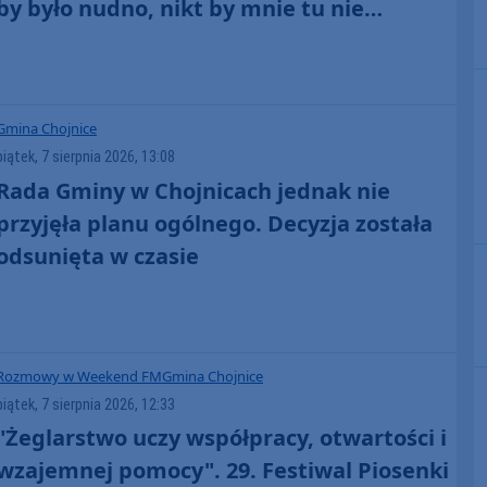
by było nudno, nikt by mnie tu nie
zobaczył. Jest fajna atmosfera, fajna
zabawa" (FOTO)
Gmina Chojnice
piątek, 7 sierpnia 2026, 13:08
Rada Gminy w Chojnicach jednak nie
przyjęła planu ogólnego. Decyzja została
odsunięta w czasie
Rozmowy w Weekend FM
Gmina Chojnice
piątek, 7 sierpnia 2026, 12:33
"Żeglarstwo uczy współpracy, otwartości i
wzajemnej pomocy". 29. Festiwal Piosenki