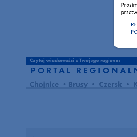
Prosim
przetw
R
PO