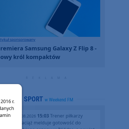
rtykuł sponsorowany
remiera Samsung Galaxy Z Flip 8 -
owy król kompaktów
SPORT
w Weekend FM
2016 r.
 danych
lamin
15:03
Trener piłkarzy
piątek, 07.08.2026
Rawysa Raciąż melduje gotowość do