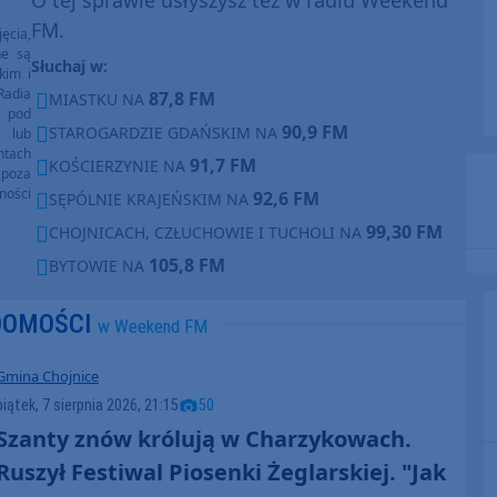
FM.
ęcia,
ne są
Słuchaj w:
kim i
Radia
87,8 FM
MIASTKU NA
e pod
90,9 FM
STAROGARDZIE GDAŃSKIM NA
e lub
ntach
91,7 FM
KOŚCIERZYNIE NA
poza
ności
92,6 FM
SĘPÓLNIE KRAJEŃSKIM NA
99,30 FM
CHOJNICACH, CZŁUCHOWIE I TUCHOLI NA
105,8 FM
BYTOWIE NA
DOMOŚCI
w Weekend FM
Gmina Chojnice
piątek, 7 sierpnia 2026, 21:15
50
Szanty znów królują w Charzykowach.
Ruszył Festiwal Piosenki Żeglarskiej. "Jak