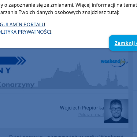
y o zapoznanie się ze zmianami. Więcej informacji na tema
arzania Twoich danych osobowych znajdziesz tutaj:
EGULAMIN PORTALU
LITYKA PRYWATNOŚCI
Zamknij
Wojciech Piepiorka
Pokaż e-mail
O tej sprawie usłyszysz też w radiu Weekend