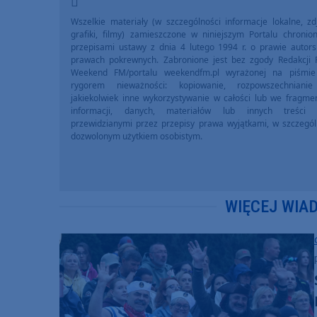
Wszelkie materiały (w szczególności informacje lokalne, zdj
grafiki, filmy) zamieszczone w niniejszym Portalu chronio
przepisami ustawy z dnia 4 lutego 1994 r. o prawie autors
prawach pokrewnych. Zabronione jest bez zgody Redakcji 
Weekend FM/portalu weekendfm.pl wyrażonej na piśmi
rygorem nieważności: kopiowanie, rozpowszechniani
jakiekolwiek inne wykorzystywanie w całości lub we fragme
informacji, danych, materiałów lub innych treści 
przewidzianymi przez przepisy prawa wyjątkami, w szczegól
dozwolonym użytkiem osobistym.
WIĘCEJ WIA