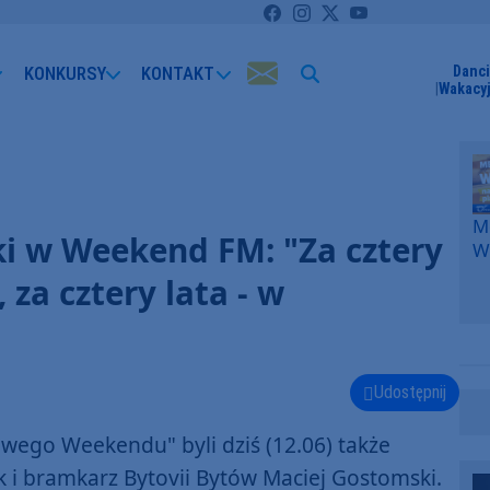
KONKURSY
KONTAKT
Danci
Wakacyj
Me
i w Weekend FM: "Za cztery
W
F
 za cztery lata - w
p
k
W
F
Udostępnij
wego Weekendu" byli dziś (12.06) także
k i bramkarz Bytovii Bytów Maciej Gostomski.