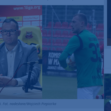
. Fot. nadesłane/Wojciech Piepiorka