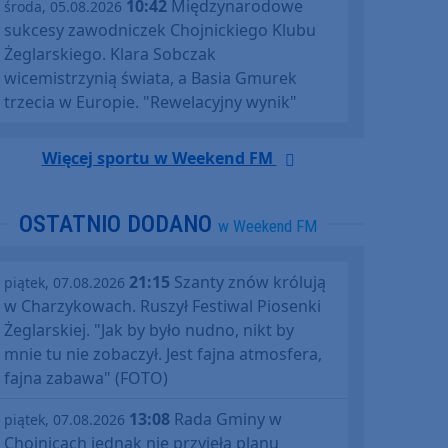
10:42
Międzynarodowe
środa, 05.08.2026
sukcesy zawodniczek Chojnickiego Klubu
Żeglarskiego. Klara Sobczak
wicemistrzynią świata, a Basia Gmurek
trzecia w Europie. "Rewelacyjny wynik"
Więcej sportu w Weekend FM
OSTATNIO DODANO
w Weekend FM
21:15
Szanty znów królują
piątek, 07.08.2026
w Charzykowach. Ruszył Festiwal Piosenki
Żeglarskiej. "Jak by było nudno, nikt by
mnie tu nie zobaczył. Jest fajna atmosfera,
fajna zabawa" (FOTO)
13:08
Rada Gminy w
piątek, 07.08.2026
Chojnicach jednak nie przyjęła planu