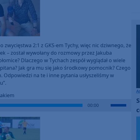
to
increase
or
decrease
volume.
 zwycięstwa 2:1 z GKS-em Tychy, więc nic dziwnego, że
mek – został wywołany do rozmowy przez Jakuba
ołomice? Dlaczego w Tychach zespół wyglądał o wiele
 kapitana? Jak gra mu się jako środkowy pomocnik? Czego
. Odpowiedzi na te i inne pytania usłyszeliśmy w
u”.
A
zakiem
S
Use
00:00
c
Up/Down
Arrow
keys
to