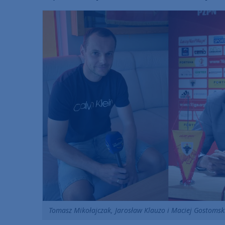
Tomasz Mikołajczak, Jarosław Klauzo i Maciej Gostomski