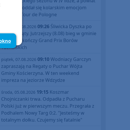
debiutanckiego sezonu w IV lidze, a powiat
t
bytowski oddał się kolarskim emocjom
podczas Tour de Pologne
09:26
Śliwicka Dyszka po
piątek, 07.08.2026
raz dziesiąty. Jutrzejszy (8.08) bieg w gminie
Śliwice zakończy Grand Prix Borów
 okno
Tucholskich
09:10
Wodniacy Garczyn
piątek, 07.08.2026
zapraszają na Regaty o Puchar Wójta
Gminy Kościerzyna. W ten weekend
impreza na jeziorze Wdzydze
19:15
Koszmar
środa, 05.08.2026
Chojniczanki trwa. Odpadła z Pucharu
Polski już w pierwszym meczu. Przegrała z
Podhalem Nowy Targ 0:2. "Jesteśmy w
totalnym dołku. Czujemy się fatalnie"