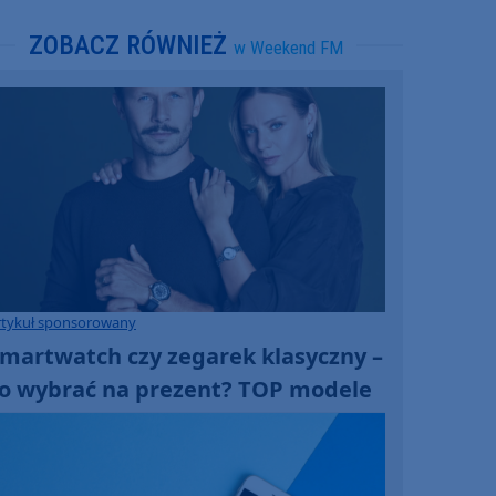
ZOBACZ RÓWNIEŻ
w Weekend FM
rtykuł sponsorowany
martwatch czy zegarek klasyczny –
o wybrać na prezent? TOP modele