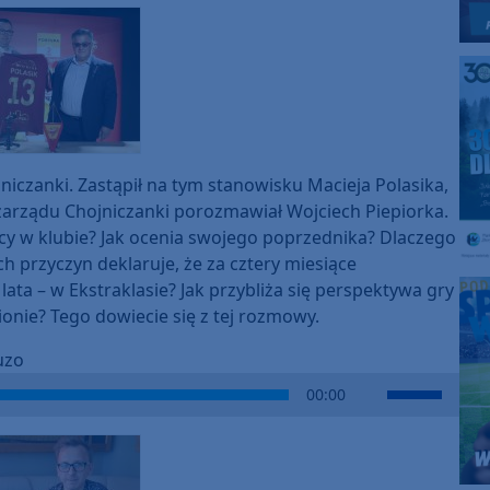
jniczanki. Zastąpił na tym stanowisku Macieja Polasika,
 zarządu Chojniczanki porozmawiał Wojciech Piepiorka.
cy w klubie? Jak ocenia swojego poprzednika? Dlaczego
ich przyczyn deklaruje, że za cztery miesiące
 lata – w Ekstraklasie? Jak przybliża się perspektywa gry
onie? Tego dowiecie się z tej rozmowy.
uzo
Use
00:00
Up/Down
Arrow
keys