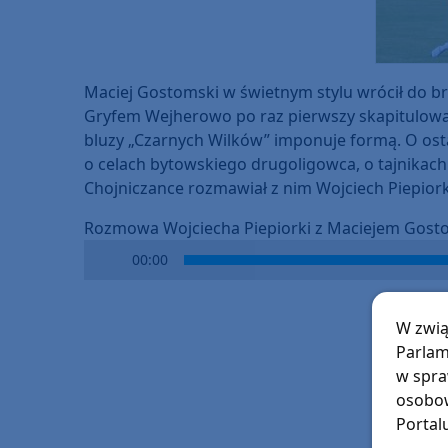
Maciej Gostomski w świetnym stylu wrócił do br
Gryfem Wejherowo po raz pierwszy skapitulował
bluzy „Czarnych Wilków” imponuje formą. O ost
o celach bytowskiego drugoligowca, o tajnikac
Chojniczance rozmawiał z nim Wojciech Piepior
Rozmowa Wojciecha Piepiorki z Maciejem Gos
Audio
00:00
Player
W zwią
Parlam
w spra
osobow
Portal