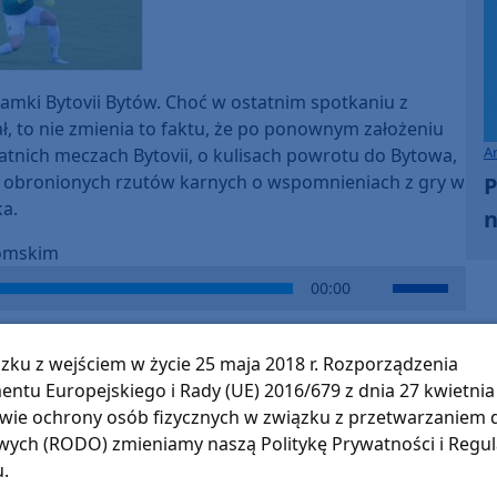
increase
or
decrease
volume.
amki Bytovii Bytów. Choć w ostatnim spotkaniu z
, to nie zmienia to faktu, że po ponownym założeniu
A
atnich meczach Bytovii, o kulisach powrotu do Bytowa,
h obronionych rzutów karnych o wspomnieniach z gry w
P
ka.
n
tomskim
Use
00:00
Up/Down
Arrow
keys
zku z wejściem w życie 25 maja 2018 r. Rozporządzenia
to
entu Europejskiego i Rady (UE) 2016/679 z dnia 27 kwietnia 
increase
wie ochrony osób fizycznych w związku z przetwarzaniem
or
ych (RODO) zmieniamy naszą Politykę Prywatności i Regu
decrease
u.
volume.