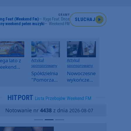
GRAMY
ng Feet (Weekend Fm)
Kygo Feat. Dnce
SŁUCHAJ
ny weekend pełen muzyki
Weekend FM
ga lato z
Artykuł
Artykuł
sponsorowany
sponsorowany
eekend
M -
Spółdzielnia
Nowoczesne
oranny
"Pomorzanka"
wykończenia
onkurs w
w
ścian.
eekend
Człuchowie
Dlaczego
HITPORT
Lista Przebojów Weekend FM
M
informuje o
SPC, WPC i
przetargach
fornir
Notowanie nr
4438
z dnia
2026-08-07
i ofertach
kamienny
najmu
zyskują na
popularności?