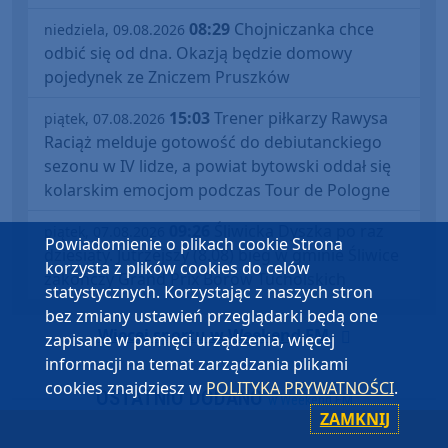
08:29
Chojniczanka chce
niedziela, 09.08.2026
odbić się od dna. Okazją będzie domowy
pojedynek ze Zniczem Pruszków
15:03
Trener piłkarzy Rawysa
piątek, 07.08.2026
Raciąż melduje gotowość do debiutanckiego
sezonu w IV lidze, a powiat bytowski oddał się
kolarskim emocjom podczas Tour de Pologne
09:26
Śliwicka Dyszka po raz
piątek, 07.08.2026
Powiadomienie o plikach cookie Strona
dziesiąty. Jutrzejszy (8.08) bieg w gminie Śliwice
korzysta z plików cookies do celów
zakończy Grand Prix Borów Tucholskich
statystycznych. Korzystając z naszych stron
bez zmiany ustawień przeglądarki będą one
Więcej sportu w Weekend FM
zapisane w pamięci urządzenia, więcej
informacji na temat zarządzania plikami
cookies znajdziesz w
POLITYKA PRYWATNOŚCI
.
OSTATNIO DODANO
w Weekend FM
ZAMKNIJ