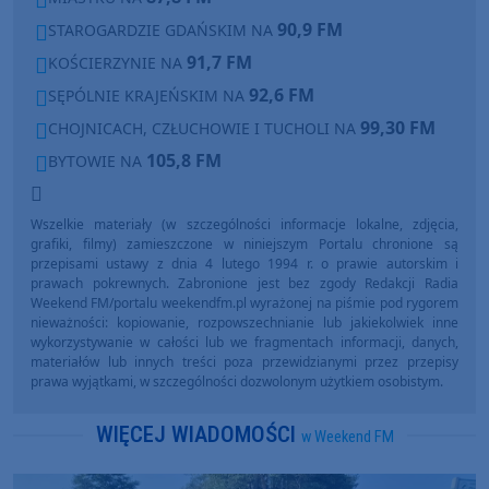
90,9 FM
STAROGARDZIE GDAŃSKIM NA
91,7 FM
KOŚCIERZYNIE NA
92,6 FM
SĘPÓLNIE KRAJEŃSKIM NA
99,30 FM
CHOJNICACH, CZŁUCHOWIE I TUCHOLI NA
105,8 FM
BYTOWIE NA
Wszelkie materiały (w szczególności informacje lokalne, zdjęcia,
grafiki, filmy) zamieszczone w niniejszym Portalu chronione są
przepisami ustawy z dnia 4 lutego 1994 r. o prawie autorskim i
prawach pokrewnych. Zabronione jest bez zgody Redakcji Radia
Weekend FM/portalu weekendfm.pl wyrażonej na piśmie pod rygorem
nieważności: kopiowanie, rozpowszechnianie lub jakiekolwiek inne
wykorzystywanie w całości lub we fragmentach informacji, danych,
materiałów lub innych treści poza przewidzianymi przez przepisy
prawa wyjątkami, w szczególności dozwolonym użytkiem osobistym.
WIĘCEJ WIADOMOŚCI
w Weekend FM