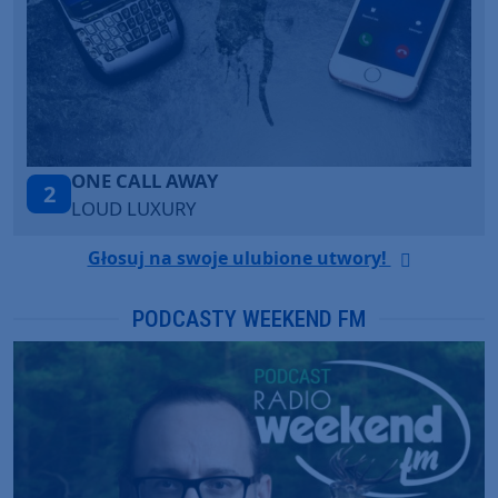
Talk To You
3
ANOTR ft. 54 Ultra
Głosuj na swoje ulubione utwory!
PODCASTY WEEKEND FM