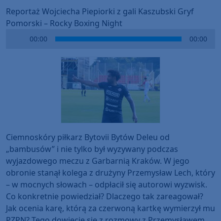
Reportaż Wojciecha Piepiorki z gali Kaszubski Gryf
Pomorski – Rocky Boxing Night
Audio
00:00
00:00
Player
Ciemnoskóry piłkarz Bytovii Bytów Deleu od
„bambusów” i nie tylko był wyzywany podczas
wyjazdowego meczu z Garbarnią Kraków. W jego
obronie stanął kolega z drużyny Przemysław Lech, który
– w mocnych słowach – odpłacił się autorowi wyzwisk.
Co konkretnie powiedział? Dlaczego tak zareagował?
Jak ocenia karę, którą za czerwoną kartkę wymierzył mu
PZPN? Tego dowiecie się z rozmowy z Przemysławem