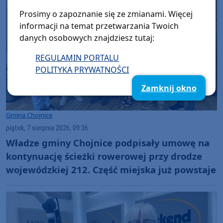
Prosimy o zapoznanie się ze zmianami. Więcej
informacji na temat przetwarzania Twoich
danych osobowych znajdziesz tutaj:
REGULAMIN PORTALU
POLITYKA PRYWATNOŚCI
Zamknij okno
Gmina Chojnice
piątek, 7 sierpnia 2026, 09:36
Władze gminy Chojnice podpisały umowę na
kontynuację ścieżki rowerowej przy drodze
wojewódzkiej 212. Część miejska już powstaje