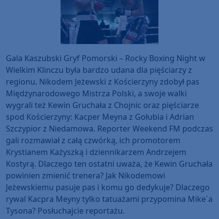
Gala Kaszubski Gryf Pomorski – Rocky Boxing Night w
Wielkim Klinczu była bardzo udana dla pięściarzy z
regionu. Nikodem Jeżewski z Kościerzyny zdobył pas
Międzynarodowego Mistrza Polski, a swoje walki
wygrali też Kewin Gruchała z Chojnic oraz pięściarze
spod Kościerzyny: Kacper Meyna z Gołubia i Adrian
Szczypior z Niedamowa. Reporter Weekend FM podczas
gali rozmawiał z całą czwórką, ich promotorem
Krystianem Każyszką i dziennikarzem Andrzejem
Kostyrą. Dlaczego ten ostatni uważa, że Kewin Gruchała
powinien zmienić trenera? Jak Nikodemowi
Jeżewskiemu pasuje pas i komu go dedykuje? Dlaczego
rywal Kacpra Meyny tylko tatuażami przypomina Mike´a
Tysona? Posłuchajcie reportażu.