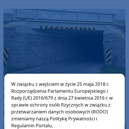
Szanty, gwiazdy i wyjątkowa atmosfera
(ROZMOWA)
Chojnice
W związku z wejściem w życie 25 maja 2018 r.
piątek, 7 sierpnia 2026, 12:13
Rozporządzenia Parlamentu Europejskiego i
Wykonawca remontu wiaduktu nad ulicą
Rady (UE) 2016/679 z dnia 27 kwietnia 2016 r. w
Angowicką szybciej zakończył prace. Droga
sprawie ochrony osób fizycznych w związku z
jest już przejezdna
przetwarzaniem danych osobowych (RODO)
zmieniamy naszą Politykę Prywatności i
Regulamin Portalu.