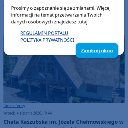
W czwartek (6.08) dzień otwarty na budowie
Prosimy o zapoznanie się ze zmianami. Więcej
mieszkań Społecznej Inicjatywy
informacji na temat przetwarzania Twoich
danych osobowych znajdziesz tutaj:
Mieszkaniowej w Czersku
REGULAMIN PORTALU
POLITYKA PRYWATNOŚCI
Zamknij okno
Gmina Brusy
wtorek, 4 sierpnia 2026, 10:44
Chata Kaszubska im. Józefa Chełmowskiego w