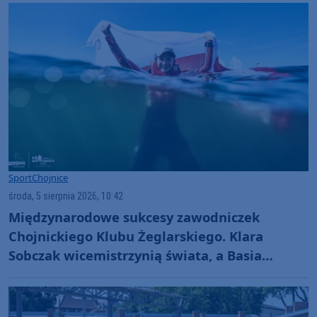
fatalnie"
Sport
Chojnice
środa, 5 sierpnia 2026, 10:42
Międzynarodowe sukcesy zawodniczek
Chojnickiego Klubu Żeglarskiego. Klara
Sobczak wicemistrzynią świata, a Basia
Gmurek trzecia w Europie. "Rewelacyjny
wynik"