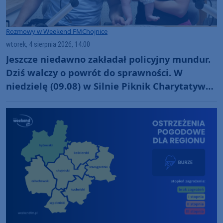
Rozmowy w Weekend FM
Chojnice
wtorek, 4 sierpnia 2026, 14:00
Jeszcze niedawno zakładał policyjny mundur.
Dziś walczy o powrót do sprawności. W
niedzielę (09.08) w Silnie Piknik Charytatywny
dla Szymona Golińskiego z Chojnic
(ROZMOWA)