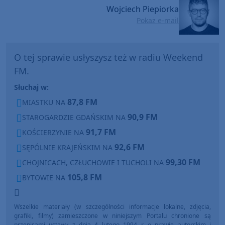
Wojciech Piepiorka
Pokaż e-mail
O tej sprawie usłyszysz też w radiu Weekend
FM.
Słuchaj w:
87,8 FM
MIASTKU NA
90,9 FM
STAROGARDZIE GDAŃSKIM NA
91,7 FM
KOŚCIERZYNIE NA
92,6 FM
SĘPÓLNIE KRAJEŃSKIM NA
99,30 FM
CHOJNICACH, CZŁUCHOWIE I TUCHOLI NA
105,8 FM
BYTOWIE NA
Wszelkie materiały (w szczególności informacje lokalne, zdjęcia,
grafiki, filmy) zamieszczone w niniejszym Portalu chronione są
przepisami ustawy z dnia 4 lutego 1994 r. o prawie autorskim i