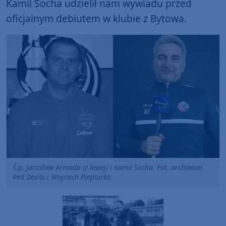
Kamil Socha udzielił nam wywiadu przed
oficjalnym debiutem w klubie z Bytowa.
Ś.p. Jarosław Armada (z lewej) i Kamil Socha. Fot. archiwum
Red Devils i Wojciech Piepiorka