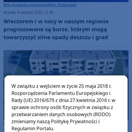
Woj. Kujawsko-pomorskie
Woj. Pomorskie
wtorek, 4 sierpnia 2026, 12:45
Wieczorem i w nocy w naszym regionie
prognozowane są burze, którym mogą
towarzyszyć silne opady deszczu i grad
W związku z wejściem w życie 25 maja 2018 r.
Rozporządzenia Parlamentu Europejskiego i
Rady (UE) 2016/679 z dnia 27 kwietnia 2016 r. w
sprawie ochrony osób fizycznych w związku z
przetwarzaniem danych osobowych (RODO)
zmieniamy naszą Politykę Prywatności i
Gmina Czersk
Regulamin Portalu.
wtorek, 4 sierpnia 2026, 11:31