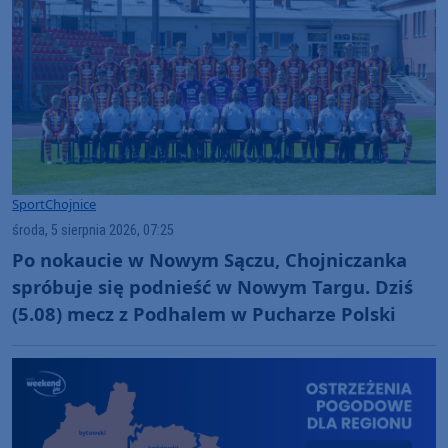
Sport
Chojnice
środa, 5 sierpnia 2026, 07:25
Po nokaucie w Nowym Sączu, Chojniczanka
spróbuje się podnieść w Nowym Targu. Dziś
(5.08) mecz z Podhalem w Pucharze Polski