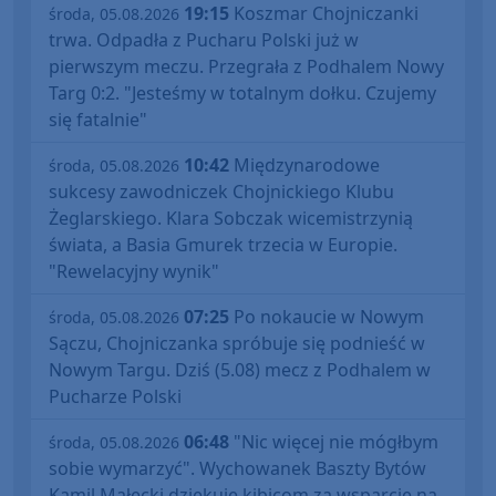
19:15
Koszmar Chojniczanki
środa, 05.08.2026
trwa. Odpadła z Pucharu Polski już w
pierwszym meczu. Przegrała z Podhalem Nowy
Targ 0:2. "Jesteśmy w totalnym dołku. Czujemy
się fatalnie"
10:42
Międzynarodowe
środa, 05.08.2026
sukcesy zawodniczek Chojnickiego Klubu
Żeglarskiego. Klara Sobczak wicemistrzynią
świata, a Basia Gmurek trzecia w Europie.
"Rewelacyjny wynik"
07:25
Po nokaucie w Nowym
środa, 05.08.2026
Sączu, Chojniczanka spróbuje się podnieść w
Nowym Targu. Dziś (5.08) mecz z Podhalem w
Pucharze Polski
06:48
"Nic więcej nie mógłbym
środa, 05.08.2026
sobie wymarzyć". Wychowanek Baszty Bytów
Kamil Małecki dziękuje kibicom za wsparcie na