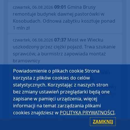
09:01
Gmina Brusy
czwartek, 06.08.2026
remontuje budynek dawnej pastorówki w
Kosobudach. Odnowa zabytku kosztuje ponad
1 mln zł
07:37
Most we Wiecku
czwartek, 06.08.2026
uszkodzony przez ciężki pojazd. Trwa szukanie
sprawców, a burmistrz zapowiada montaż
bramownicy
Powiadomienie o plikach cookie Strona
19:15
Koszmar Chojniczanki
środa, 05.08.2026
korzysta z plików cookies do celów
trwa. Odpadła z Pucharu Polski już w
statystycznych. Korzystając z naszych stron
pierwszym meczu. Przegrała z Podhalem Nowy
bez zmiany ustawień przeglądarki będą one
Targ 0:2. "Jesteśmy w totalnym dołku. Czujemy
zapisane w pamięci urządzenia, więcej
się fatalnie"
informacji na temat zarządzania plikami
10:42
Międzynarodowe
cookies znajdziesz w
POLITYKA PRYWATNOŚCI
.
środa, 05.08.2026
sukcesy zawodniczek Chojnickiego Klubu
ZAMKNIJ
Żeglarskiego. Klara Sobczak wicemistrzynią