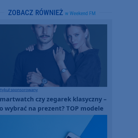
ZOBACZ RÓWNIEŻ
w Weekend FM
rtykuł sponsorowany
martwatch czy zegarek klasyczny –
o wybrać na prezent? TOP modele