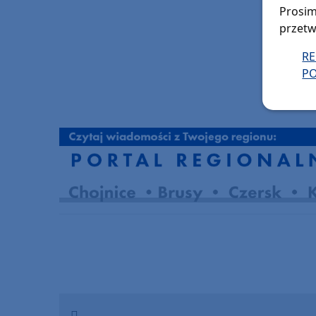
Prosim
przetw
R
PO