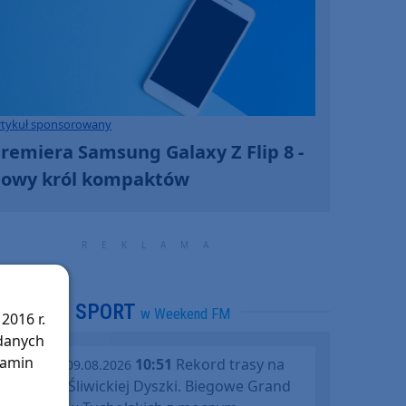
rtykuł sponsorowany
remiera Samsung Galaxy Z Flip 8 -
owy król kompaktów
SPORT
w Weekend FM
2016 r.
 danych
lamin
10:51
Rekord trasy na
niedziela, 09.08.2026
jubileusz Śliwickiej Dyszki. Biegowe Grand