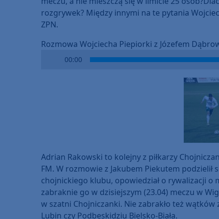
meczu, a nie mieszczą się w limicie 25 osób?Dla
rozgrywek? Między innymi na te pytania Wojcie
ZPN.
Rozmowa Wojciecha Piepiorki z Józefem Dąbro
Audio
00:00
Player
Adrian Rakowski to kolejny z piłkarzy Chojnicza
FM. W rozmowie z Jakubem Piekutem podzielił 
chojnickiego klubu, opowiedział o rywalizacji o
zabraknie go w dzisiejszym (23.04) meczu w Wigr
w szatni Chojniczanki. Nie zabrakło też wątków 
Lubin czy Podbeskidziu Bielsko-Biała.