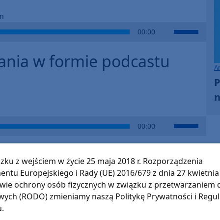
m
Use
00:00
Up/Down
Arrow
ania w formie podcastu
keys
A
to
P
increase
n
or
decrease
volume.
Use
00:00
Up/Down
Arrow
keys
zku z wejściem w życie 25 maja 2018 r. Rozporządzenia
to
entu Europejskiego i Rady (UE) 2016/679 z dnia 27 kwietnia 
increase
wie ochrony osób fizycznych w związku z przetwarzaniem
or
ych (RODO) zmieniamy naszą Politykę Prywatności i Regu
decrease
u.
volume.