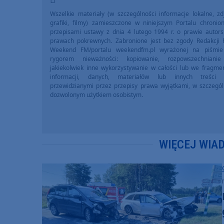
Wszelkie materiały (w szczególności informacje lokalne, zdj
grafiki, filmy) zamieszczone w niniejszym Portalu chronio
przepisami ustawy z dnia 4 lutego 1994 r. o prawie autors
prawach pokrewnych. Zabronione jest bez zgody Redakcji 
Weekend FM/portalu weekendfm.pl wyrażonej na piśmi
rygorem nieważności: kopiowanie, rozpowszechniani
jakiekolwiek inne wykorzystywanie w całości lub we fragme
informacji, danych, materiałów lub innych treści 
przewidzianymi przez przepisy prawa wyjątkami, w szczegól
dozwolonym użytkiem osobistym.
WIĘCEJ WIA