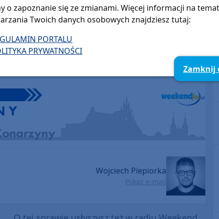
y o zapoznanie się ze zmianami. Więcej informacji na tema
arzania Twoich danych osobowych znajdziesz tutaj:
EGULAMIN PORTALU
LITYKA PRYWATNOŚCI
Zamknij
Wojciech Piepiorka
Pokaż e-mail
O tej sprawie usłyszysz też w radiu Weekend