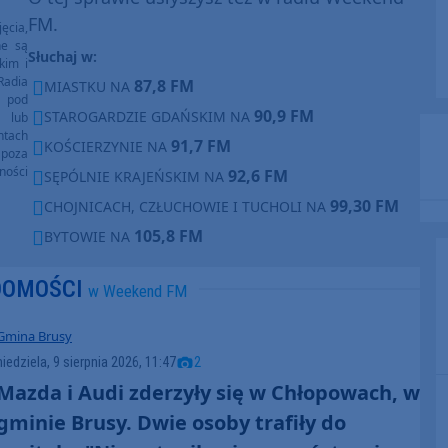
FM.
ęcia,
ne są
Słuchaj w:
kim i
Radia
87,8 FM
MIASTKU NA
e pod
90,9 FM
STAROGARDZIE GDAŃSKIM NA
e lub
ntach
91,7 FM
KOŚCIERZYNIE NA
poza
ności
92,6 FM
SĘPÓLNIE KRAJEŃSKIM NA
99,30 FM
CHOJNICACH, CZŁUCHOWIE I TUCHOLI NA
105,8 FM
BYTOWIE NA
DOMOŚCI
w Weekend FM
Gmina Brusy
niedziela, 9 sierpnia 2026, 11:47
2
Mazda i Audi zderzyły się w Chłopowach, w
gminie Brusy. Dwie osoby trafiły do