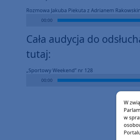
Rozmowa Jakuba Piekuta z Adrianem Rakowski
Audio
00:00
Player
Cała audycja do odsłuch
tutaj:
„Sportowy Weekend” nr 128
Audio
00:00
Player
W zwią
Parlam
w spra
osobow
Portal