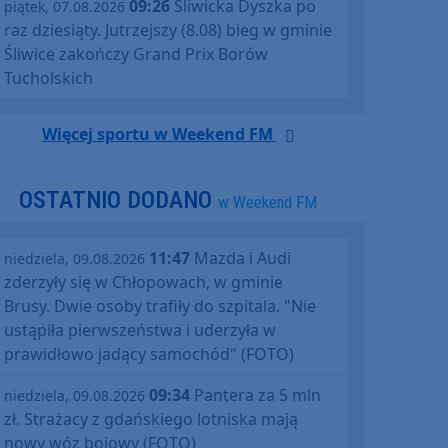
09:26
Śliwicka Dyszka po
piątek, 07.08.2026
raz dziesiąty. Jutrzejszy (8.08) bieg w gminie
Śliwice zakończy Grand Prix Borów
Tucholskich
Więcej sportu w Weekend FM
OSTATNIO DODANO
w Weekend FM
11:47
Mazda i Audi
niedziela, 09.08.2026
zderzyły się w Chłopowach, w gminie
Brusy. Dwie osoby trafiły do szpitala. "Nie
ustąpiła pierwszeństwa i uderzyła w
prawidłowo jadący samochód" (FOTO)
09:34
Pantera za 5 mln
niedziela, 09.08.2026
zł. Strażacy z gdańskiego lotniska mają
nowy wóz bojowy (FOTO)