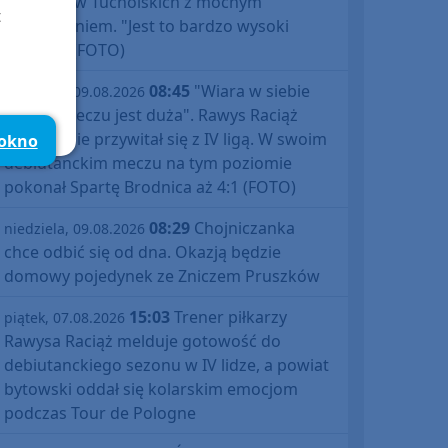
Prix Borów Tucholskich z mocnym
t
zakończeniem. "Jest to bardzo wysoki
poziom" (FOTO)
08:45
"Wiara w siebie
niedziela, 09.08.2026
po tym meczu jest duża". Rawys Raciąż
znakomicie przywitał się z IV ligą. W swoim
 okno
debiutanckim meczu na tym poziomie
pokonał Spartę Brodnica aż 4:1 (FOTO)
08:29
Chojniczanka
niedziela, 09.08.2026
chce odbić się od dna. Okazją będzie
domowy pojedynek ze Zniczem Pruszków
15:03
Trener piłkarzy
piątek, 07.08.2026
Rawysa Raciąż melduje gotowość do
debiutanckiego sezonu w IV lidze, a powiat
bytowski oddał się kolarskim emocjom
podczas Tour de Pologne