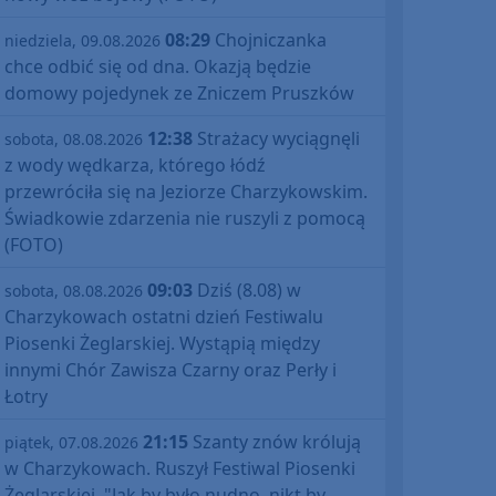
08:29
Chojniczanka
niedziela, 09.08.2026
chce odbić się od dna. Okazją będzie
domowy pojedynek ze Zniczem Pruszków
12:38
Strażacy wyciągnęli
sobota, 08.08.2026
z wody wędkarza, którego łódź
przewróciła się na Jeziorze Charzykowskim.
Świadkowie zdarzenia nie ruszyli z pomocą
(FOTO)
09:03
Dziś (8.08) w
sobota, 08.08.2026
Charzykowach ostatni dzień Festiwalu
Piosenki Żeglarskiej. Wystąpią między
innymi Chór Zawisza Czarny oraz Perły i
Łotry
21:15
Szanty znów królują
piątek, 07.08.2026
w Charzykowach. Ruszył Festiwal Piosenki
Żeglarskiej. "Jak by było nudno, nikt by