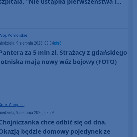
szpitala. "Nie ustąpiła pierwszeństwa i
uderzyła w prawidłowo jadący samochód"
(FOTO)
Woj. Pomorskie
niedziela, 9 sierpnia 2026, 09:34
6
Pantera za 5 mln zł. Strażacy z gdańskiego
lotniska mają nowy wóz bojowy (FOTO)
Sport
Chojnice
niedziela, 9 sierpnia 2026, 08:29
Chojniczanka chce odbić się od dna.
Okazją będzie domowy pojedynek ze