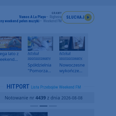
GRAMY
Vamos A La Playa
Righeira
SŁUCHAJ
ny weekend pełen muzyki
Weekend FM
ga lato z
Artykuł
Artykuł
sponsorowany
sponsorowany
eekend
M -
Spółdzielnia
Nowoczesne
oranny
"Pomorzanka"
wykończenia
onkurs w
w
ścian.
eekend
Człuchowie
Dlaczego
HITPORT
Lista Przebojów Weekend FM
M
informuje o
SPC, WPC i
przetargach
fornir
Notowanie nr
4439
z dnia
2026-08-08
i ofertach
kamienny
najmu
zyskują na
popularności?