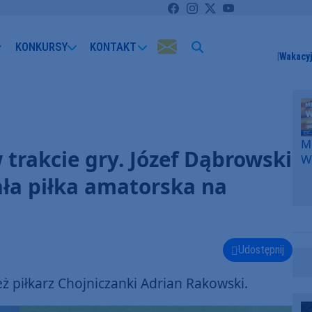
KONKURSY
KONTAKT
Wakacyj
Me
 trakcie gry. Józef Dąbrowski
W
F
ła piłka amatorska na
p
k
W
F
Udostępnij
 piłkarz Chojniczanki Adrian Rakowski.