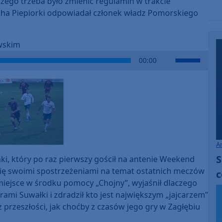
czego trzeba było zmienić regulamin w trakcie
cha Piepiorki odpowiadał członek władz Pomorskiego
wskim
Use
00:00
Up/Down
Arrow
keys
to
increase
or
decrease
A
volume.
S
nki, który po raz pierwszy gościł na antenie Weekend
się swoimi spostrzeżeniami na temat ostatnich meczów
c
 miejsce w środku pomocy „Chojny”, wyjaśnił dlaczego
ami Suwałki i zdradził kto jest największym „jajcarzem”
z przeszłości, jak choćby z czasów jego gry w Zagłębiu