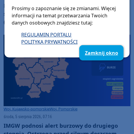
Po nokaucie w Nowym Sączu, Chojniczanka
Prosimy o zapoznanie się ze zmianami. Więcej
spróbuje się podnieść w Nowym Targu. Dziś
informacji na temat przetwarzania Twoich
(5.08) mecz z Podhalem w Pucharze Polski
danych osobowych znajdziesz tutaj:
REGULAMIN PORTALU
POLITYKA PRYWATNOŚCI
Zamknij okno
Woj. Kujawsko-pomorskie
Woj. Pomorskie
środa, 5 sierpnia 2026, 07:16
IMGW podnosi alert burzowy do drugiego
stopnia. Ostrzega przed silnym deszczem,