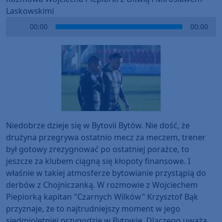
Laskowskimi
Audio
00:00
00:00
Player
Niedobrze dzieje się w Bytovii Bytów. Nie dość, że
drużyna przegrywa ostatnio mecz za meczem, trener
był gotowy zrezygnować po ostatniej porażce, to
jeszcze za klubem ciągną się kłopoty finansowe. I
właśnie w takiej atmosferze bytowianie przystąpią do
derbów z Chojniczanką. W rozmowie z Wojciechem
Piepiorką kapitan "Czarnych Wilków" Krzysztof Bąk
przyznaje, że to najtrudniejszy moment w jego
siedmioletniej przygodzie w Bytowie. Dlaczego uważa,