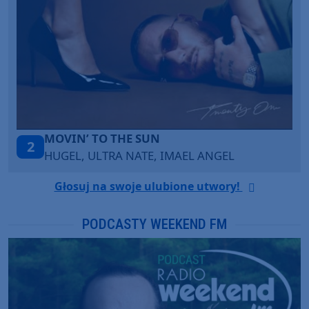
TAŃCZ!
3
BLETKA
Głosuj na swoje ulubione utwory!
PODCASTY WEEKEND FM