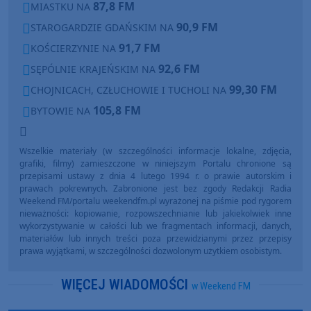
87,8 FM
MIASTKU NA
90,9 FM
STAROGARDZIE GDAŃSKIM NA
91,7 FM
KOŚCIERZYNIE NA
92,6 FM
SĘPÓLNIE KRAJEŃSKIM NA
99,30 FM
CHOJNICACH, CZŁUCHOWIE I TUCHOLI NA
105,8 FM
BYTOWIE NA
Wszelkie materiały (w szczególności informacje lokalne, zdjęcia,
grafiki, filmy) zamieszczone w niniejszym Portalu chronione są
przepisami ustawy z dnia 4 lutego 1994 r. o prawie autorskim i
prawach pokrewnych. Zabronione jest bez zgody Redakcji Radia
Weekend FM/portalu weekendfm.pl wyrażonej na piśmie pod rygorem
nieważności: kopiowanie, rozpowszechnianie lub jakiekolwiek inne
wykorzystywanie w całości lub we fragmentach informacji, danych,
materiałów lub innych treści poza przewidzianymi przez przepisy
prawa wyjątkami, w szczególności dozwolonym użytkiem osobistym.
WIĘCEJ WIADOMOŚCI
w Weekend FM