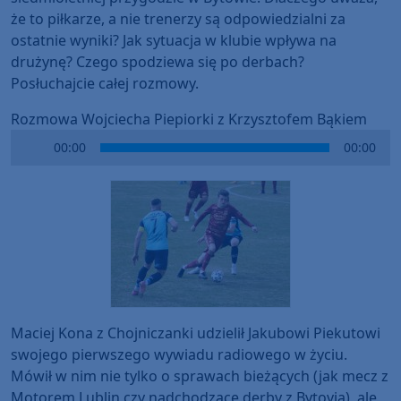
że to piłkarze, a nie trenerzy są odpowiedzialni za
ostatnie wyniki? Jak sytuacja w klubie wpływa na
drużynę? Czego spodziewa się po derbach?
Posłuchajcie całej rozmowy.
Rozmowa Wojciecha Piepiorki z Krzysztofem Bąkiem
Audio
00:00
00:00
Player
Maciej Kona z Chojniczanki udzielił Jakubowi Piekutowi
swojego pierwszego wywiadu radiowego w życiu.
Mówił w nim nie tylko o sprawach bieżących (jak mecz z
Motorem Lublin czy nadchodzące derby z Bytovią), ale