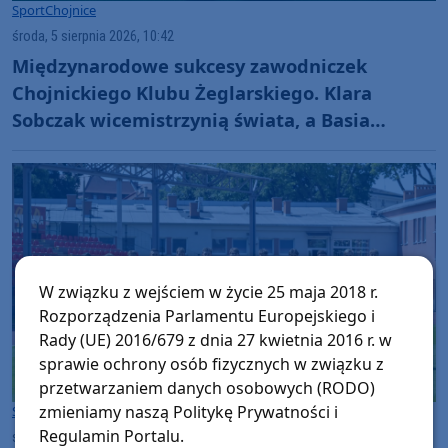
Sport
Chojnice
środa, 5 sierpnia 2026, 10:42
Międzynarodowe sukcesy zawodniczek
Chojnickiego Klubu Żeglarskiego. Klara
Sobczak wicemistrzynią świata, a Basia
Gmurek trzecia w Europie. "Rewelacyjny
wynik"
W związku z wejściem w życie 25 maja 2018 r.
Rozporządzenia Parlamentu Europejskiego i
Rady (UE) 2016/679 z dnia 27 kwietnia 2016 r. w
sprawie ochrony osób fizycznych w związku z
przetwarzaniem danych osobowych (RODO)
zmieniamy naszą Politykę Prywatności i
Sport
Chojnice
Regulamin Portalu.
środa, 5 sierpnia 2026, 07:25