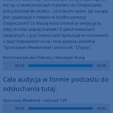
też np. o okolicznościach transferu do Chojniczanki,
który doszedł do skutku... za trzecim razem. Jak zacięta
jest rywalizacja o miejsce w środku pomocy
Chojniczanki? Co Maciej Kona zmienił w swojej grze,
żeby strzelać więcej bramek? O jakich kwestiach
związanych z grą Chojniczanki dyskutuje w rozmowach
z tatą? Odpowiedzi na te i inne pytania udzielił w
"Sportowym Weekendzie" pomocnik "Chojny".
Rozmowa Jakuba Piekuta z Maciejem Koną
Audio
00:00
00:00
Player
Cała audycja w formie podcastu do
odsłuchania tutaj:
Sportowy Weekend - odcinek 129
Audio
00:00
00:00
Player