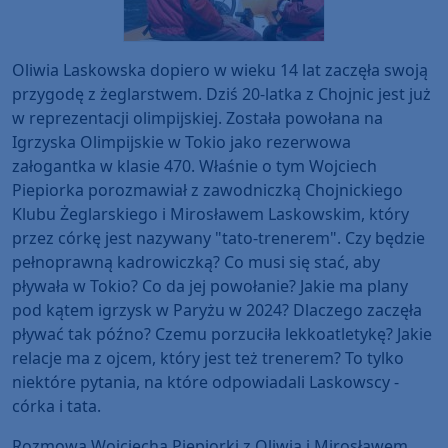
Oliwia Laskowska dopiero w wieku 14 lat zaczęła swoją
przygodę z żeglarstwem. Dziś 20-latka z Chojnic jest już
w reprezentacji olimpijskiej. Została powołana na
Igrzyska Olimpijskie w Tokio jako rezerwowa
załogantka w klasie 470. Właśnie o tym Wojciech
Piepiorka porozmawiał z zawodniczką Chojnickiego
Klubu Żeglarskiego i Mirosławem Laskowskim, który
przez córkę jest nazywany "tato-trenerem". Czy będzie
pełnoprawną kadrowiczką? Co musi się stać, aby
pływała w Tokio? Co da jej powołanie? Jakie ma plany
pod kątem igrzysk w Paryżu w 2024? Dlaczego zaczęła
pływać tak późno? Czemu porzuciła lekkoatletykę? Jakie
relacje ma z ojcem, który jest też trenerem? To tylko
niektóre pytania, na które odpowiadali Laskowscy -
córka i tata.
Rozmowa Wojciecha Piepiorki z Oliwią i Mirosławem