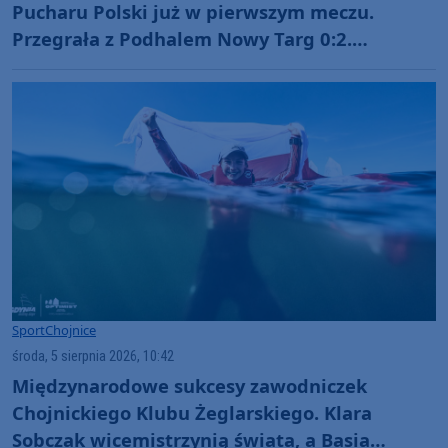
Pucharu Polski już w pierwszym meczu.
Przegrała z Podhalem Nowy Targ 0:2.
"Jesteśmy w totalnym dołku. Czujemy się
fatalnie"
Sport
Chojnice
środa, 5 sierpnia 2026, 10:42
Międzynarodowe sukcesy zawodniczek
Chojnickiego Klubu Żeglarskiego. Klara
Sobczak wicemistrzynią świata, a Basia