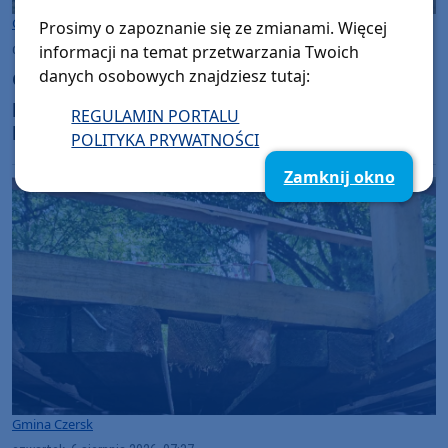
Gmina Brusy
Prosimy o zapoznanie się ze zmianami. Więcej
czwartek, 6 sierpnia 2026, 09:01
informacji na temat przetwarzania Twoich
danych osobowych znajdziesz tutaj:
Gmina Brusy remontuje budynek dawnej
pastorówki w Kosobudach. Odnowa zabytku
REGULAMIN PORTALU
kosztuje ponad 1 mln zł
POLITYKA PRYWATNOŚCI
Zamknij okno
Gmina Czersk