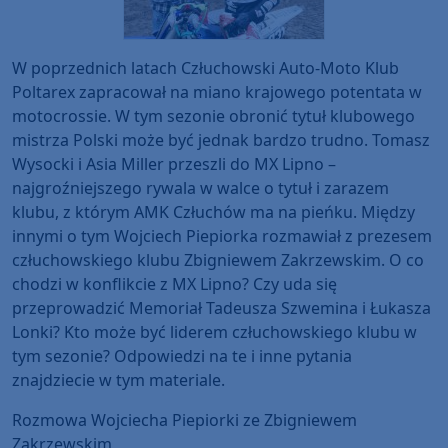
W poprzednich latach Człuchowski Auto-Moto Klub
Poltarex zapracował na miano krajowego potentata w
motocrossie. W tym sezonie obronić tytuł klubowego
mistrza Polski może być jednak bardzo trudno. Tomasz
Wysocki i Asia Miller przeszli do MX Lipno –
najgroźniejszego rywala w walce o tytuł i zarazem
klubu, z którym AMK Człuchów ma na pieńku. Między
innymi o tym Wojciech Piepiorka rozmawiał z prezesem
człuchowskiego klubu Zbigniewem Zakrzewskim. O co
chodzi w konflikcie z MX Lipno? Czy uda się
przeprowadzić Memoriał Tadeusza Szwemina i Łukasza
Lonki? Kto może być liderem człuchowskiego klubu w
tym sezonie? Odpowiedzi na te i inne pytania
znajdziecie w tym materiale.
Rozmowa Wojciecha Piepiorki ze Zbigniewem
Zakrzewskim