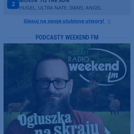
LEGENDARY LOVERS (SA
3
 IMAEL ANGEL
KATY PERRY & CHIEF KEE
Głosuj na swoje ulubione utwory!
PODCASTY WEEKEND FM