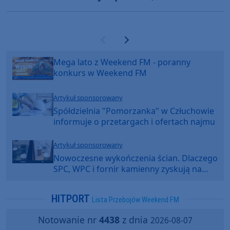
Gmurek trzecia w Europie. "Rewelacyjny
wynik"
Poprzednia strona
Następna strona
Mega lato z Weekend FM - poranny
konkurs w Weekend FM
Artykuł sponsorowany
Spółdzielnia "Pomorzanka" w Człuchowie
informuje o przetargach i ofertach najmu
Artykuł sponsorowany
Nowoczesne wykończenia ścian. Dlaczego
SPC, WPC i fornir kamienny zyskują na
popularności?
HITPORT
Lista Przebojów Weekend FM
Notowanie nr
4438
z dnia
2026-08-07