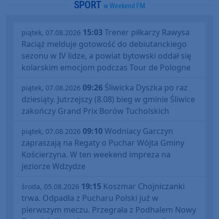
SPORT
w Weekend FM
15:03
Trener piłkarzy Rawysa
piątek, 07.08.2026
Raciąż melduje gotowość do debiutanckiego
sezonu w IV lidze, a powiat bytowski oddał się
kolarskim emocjom podczas Tour de Pologne
09:26
Śliwicka Dyszka po raz
piątek, 07.08.2026
dziesiąty. Jutrzejszy (8.08) bieg w gminie Śliwice
zakończy Grand Prix Borów Tucholskich
09:10
Wodniacy Garczyn
piątek, 07.08.2026
zapraszają na Regaty o Puchar Wójta Gminy
Kościerzyna. W ten weekend impreza na
jeziorze Wdzydze
19:15
Koszmar Chojniczanki
środa, 05.08.2026
trwa. Odpadła z Pucharu Polski już w
pierwszym meczu. Przegrała z Podhalem Nowy