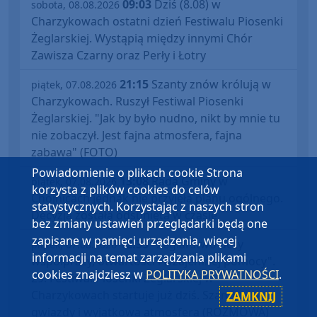
09:03
Dziś (8.08) w
sobota, 08.08.2026
Charzykowach ostatni dzień Festiwalu Piosenki
Żeglarskiej. Wystąpią między innymi Chór
Zawisza Czarny oraz Perły i Łotry
21:15
Szanty znów królują w
piątek, 07.08.2026
Charzykowach. Ruszył Festiwal Piosenki
Żeglarskiej. "Jak by było nudno, nikt by mnie tu
nie zobaczył. Jest fajna atmosfera, fajna
zabawa" (FOTO)
Powiadomienie o plikach cookie Strona
13:08
Rada Gminy w
piątek, 07.08.2026
korzysta z plików cookies do celów
Chojnicach jednak nie przyjęła planu ogólnego.
statystycznych. Korzystając z naszych stron
Decyzja została odsunięta w czasie
bez zmiany ustawień przeglądarki będą one
zapisane w pamięci urządzenia, więcej
12:33
"Żeglarstwo uczy
piątek, 07.08.2026
informacji na temat zarządzania plikami
współpracy, otwartości i wzajemnej pomocy".
cookies znajdziesz w
POLITYKA PRYWATNOŚCI
.
29. Festiwal Piosenki Żeglarskiej w
Charzykowach startuje już dziś. Szanty,
ZAMKNIJ
gwiazdy i wyjątkowa atmosfera (ROZMOWA)