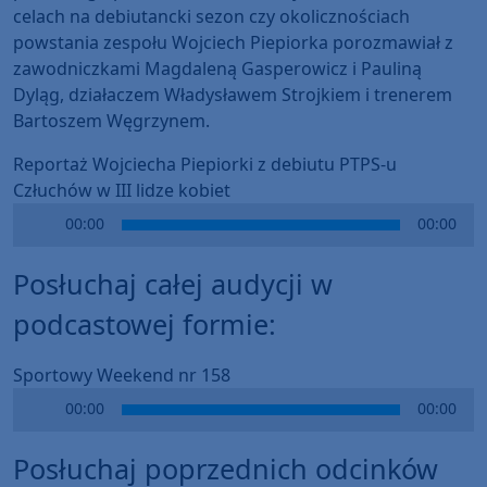
celach na debiutancki sezon czy okolicznościach
powstania zespołu Wojciech Piepiorka porozmawiał z
zawodniczkami Magdaleną Gasperowicz i Pauliną
Dyląg, działaczem Władysławem Strojkiem i trenerem
Bartoszem Węgrzynem.
Reportaż Wojciecha Piepiorki z debiutu PTPS-u
Człuchów w III lidze kobiet
Audio
00:00
00:00
Player
Posłuchaj całej audycji w
podcastowej formie:
Sportowy Weekend nr 158
Audio
00:00
00:00
Player
Posłuchaj poprzednich odcinków