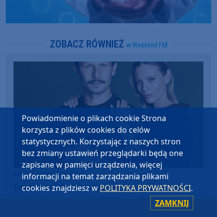
ZOBACZ RÓWNIEŻ
w Weekend FM
Powiadomienie o plikach cookie Strona
korzysta z plików cookies do celów
statystycznych. Korzystając z naszych stron
bez zmiany ustawień przeglądarki będą one
zapisane w pamięci urządzenia, więcej
Artykuł sponsorowany
informacji na temat zarządzania plikami
Smartwatch czy zegarek klasyczny – co
cookies znajdziesz w
POLITYKA PRYWATNOŚCI
.
wybrać na prezent? TOP modele
ZAMKNIJ