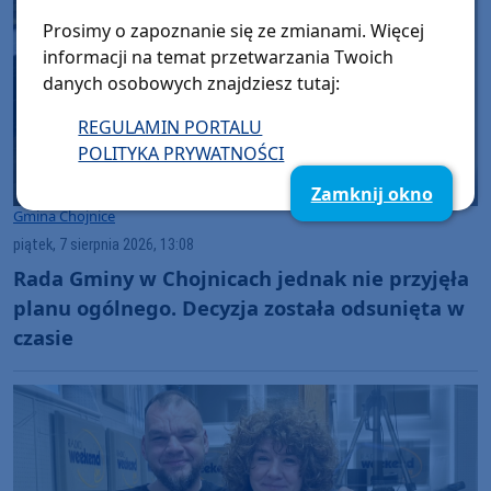
Prosimy o zapoznanie się ze zmianami. Więcej
informacji na temat przetwarzania Twoich
danych osobowych znajdziesz tutaj:
REGULAMIN PORTALU
POLITYKA PRYWATNOŚCI
Zamknij okno
Gmina Chojnice
piątek, 7 sierpnia 2026, 13:08
Rada Gminy w Chojnicach jednak nie przyjęła
planu ogólnego. Decyzja została odsunięta w
czasie