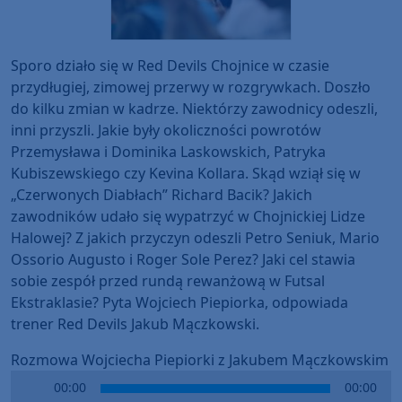
Sporo działo się w Red Devils Chojnice w czasie
przydługiej, zimowej przerwy w rozgrywkach. Doszło
do kilku zmian w kadrze. Niektórzy zawodnicy odeszli,
inni przyszli. Jakie były okoliczności powrotów
Przemysława i Dominika Laskowskich, Patryka
Kubiszewskiego czy Kevina Kollara. Skąd wziął się w
„Czerwonych Diabłach” Richard Bacik? Jakich
zawodników udało się wypatrzyć w Chojnickiej Lidze
Halowej? Z jakich przyczyn odeszli Petro Seniuk, Mario
Ossorio Augusto i Roger Sole Perez? Jaki cel stawia
sobie zespół przed rundą rewanżową w Futsal
Ekstraklasie? Pyta Wojciech Piepiorka, odpowiada
trener Red Devils Jakub Mączkowski.
Rozmowa Wojciecha Piepiorki z Jakubem Mączkowskim
Audio
00:00
00:00
Player