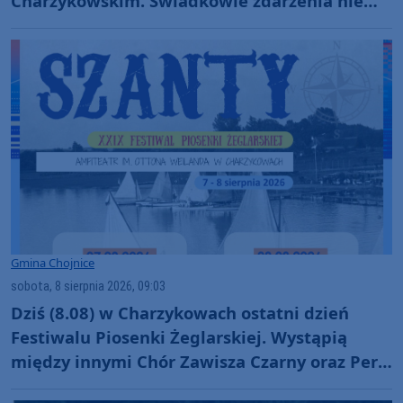
Charzykowskim. Świadkowie zdarzenia nie
ruszyli z pomocą (FOTO)
Gmina Chojnice
sobota, 8 sierpnia 2026, 09:03
Dziś (8.08) w Charzykowach ostatni dzień
Festiwalu Piosenki Żeglarskiej. Wystąpią
między innymi Chór Zawisza Czarny oraz Perły
i Łotry