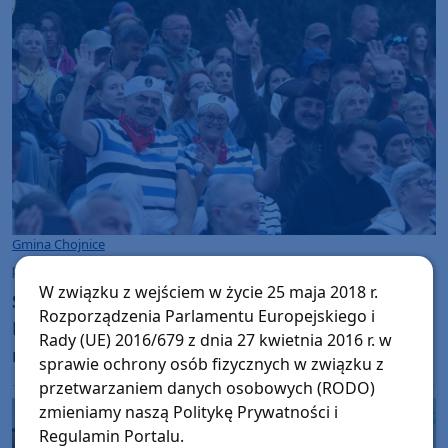
Gmina Chojnice
piątek, 7 sierpnia 2026, 21:15
50
W związku z wejściem w życie 25 maja 2018 r.
Szanty znów królują w Charzykowach. Ruszył
Rozporządzenia Parlamentu Europejskiego i
Festiwal Piosenki Żeglarskiej. "Jak by było
Rady (UE) 2016/679 z dnia 27 kwietnia 2016 r. w
nudno, nikt by mnie tu nie zobaczył. Jest fajna
sprawie ochrony osób fizycznych w związku z
atmosfera, fajna zabawa" (FOTO)
przetwarzaniem danych osobowych (RODO)
zmieniamy naszą Politykę Prywatności i
Regulamin Portalu.