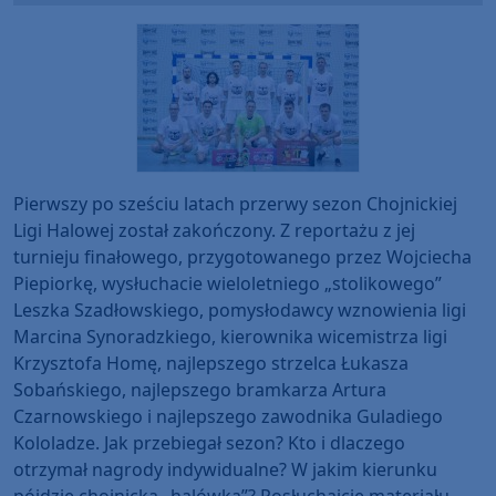
Pierwszy po sześciu latach przerwy sezon Chojnickiej
Ligi Halowej został zakończony. Z reportażu z jej
turnieju finałowego, przygotowanego przez Wojciecha
Piepiorkę, wysłuchacie wieloletniego „stolikowego”
Leszka Szadłowskiego, pomysłodawcy wznowienia ligi
Marcina Synoradzkiego, kierownika wicemistrza ligi
Krzysztofa Homę, najlepszego strzelca Łukasza
Sobańskiego, najlepszego bramkarza Artura
Czarnowskiego i najlepszego zawodnika Guladiego
Kololadze. Jak przebiegał sezon? Kto i dlaczego
otrzymał nagrody indywidualne? W jakim kierunku
pójdzie chojnicka „halówka”? Posłuchajcie materiału.