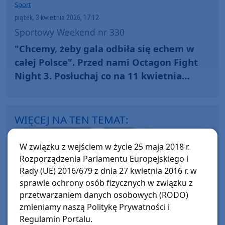
Sport
piątek, 3 kwietnia 2026, 17:12
Sportowy Weekend nr 330
"Chcemy, żeby gala odbiła się echem w
całej Polsce". Przed nami Octagon Fight
Night 3. Posłuchaj co na 11 kwietnia
szykuje Centrum Sztuk Walki Chojnice
WIĘCEJ NA TEN TEMAT:
W związku z wejściem w życie 25 maja 2018 r.
Rozporządzenia Parlamentu Europejskiego i
Rady (UE) 2016/679 z dnia 27 kwietnia 2016 r. w
sprawie ochrony osób fizycznych w związku z
przetwarzaniem danych osobowych (RODO)
zmieniamy naszą Politykę Prywatności i
Regulamin Portalu.