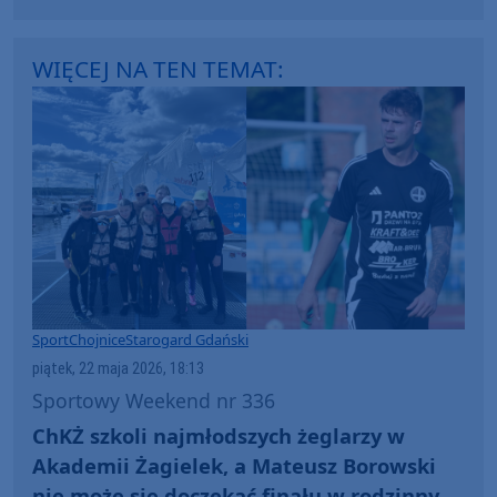
Miastko wita swoich medalistów (WIDEO)
WIĘCEJ NA TEN TEMAT:
Sport
Chojnice
Starogard Gdański
piątek, 22 maja 2026, 18:13
Sportowy Weekend nr 336
ChKŻ szkoli najmłodszych żeglarzy w
Akademii Żagielek, a Mateusz Borowski
nie może się doczekać finału w rodzinnych