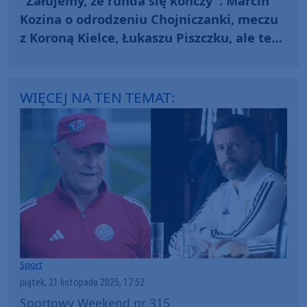
"Żałujemy, że runda się kończy". Marcin
Kozina o odrodzeniu Chojniczanki, meczu
z Koroną Kielce, Łukaszu Piszczku, ale też
kłopotach z nerkami
WIĘCEJ NA TEN TEMAT:
Sport
piątek, 21 listopada 2025, 17:52
Sportowy Weekend nr 315