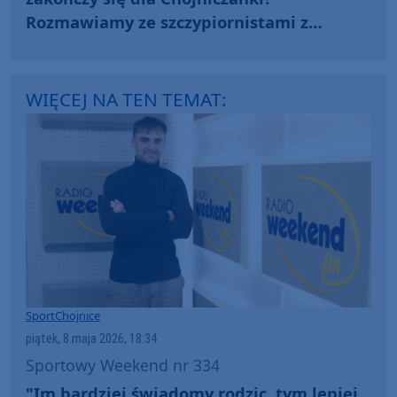
Rozmawiamy ze szczypiornistami z
Czerska i piłkarzem Maksymilianem
Tkoczem (WIDEO)
WIĘCEJ NA TEN TEMAT:
Sport
Chojnice
piątek, 8 maja 2026, 18:34
Sportowy Weekend nr 334
"Im bardziej świadomy rodzic, tym lepiej