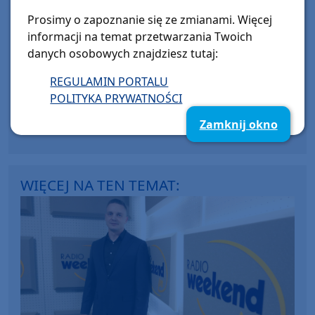
Prosimy o zapoznanie się ze zmianami. Więcej
Sport
informacji na temat przetwarzania Twoich
piątek, 27 marca 2026, 17:49
danych osobowych znajdziesz tutaj:
Sportowy Weekend nr 329
REGULAMIN PORTALU
Jakub Oleksiewicz strzelił pierwsze gole
POLITYKA PRYWATNOŚCI
dla Chojniczanki, ale liczy na znacznie
więcej. Rozmawiamy z młodym
Zamknij okno
napastnikiem z Debrzna, ale też o nim
WIĘCEJ NA TEN TEMAT: