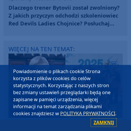
Dlaczego trener Bytovii został zwolniony?
Z jakich przyczyn odchodzi szkoleniowiec
Red Devils Ladies Chojnice? Posłuchaj
komentarzy
WIĘCEJ NA TEN TEMAT:
Powiadomienie o plikach cookie Strona
korzysta z plików cookies do celów
statystycznych. Korzystając z naszych stron
bez zmiany ustawień przeglądarki będą one
zapisane w pamięci urządzenia, więcej
informacji na temat zarządzania plikami
cookies znajdziesz w
POLITYKA PRYWATNOŚCI
.
Sport
ZAMKNIJ
piątek, 14 listopada 2025, 17:41
15