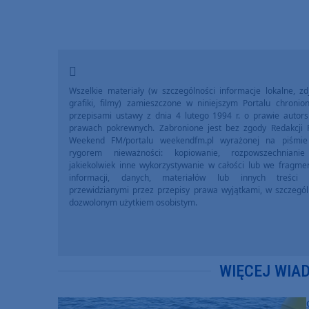
Wszelkie materiały (w szczególności informacje lokalne, zdj
grafiki, filmy) zamieszczone w niniejszym Portalu chronio
przepisami ustawy z dnia 4 lutego 1994 r. o prawie autors
prawach pokrewnych. Zabronione jest bez zgody Redakcji 
Weekend FM/portalu weekendfm.pl wyrażonej na piśmi
rygorem nieważności: kopiowanie, rozpowszechniani
jakiekolwiek inne wykorzystywanie w całości lub we fragme
informacji, danych, materiałów lub innych treści 
przewidzianymi przez przepisy prawa wyjątkami, w szczegól
dozwolonym użytkiem osobistym.
WIĘCEJ WIA