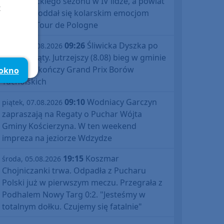
debiutanckiego sezonu w IV lidze, a powiat
t
bytowski oddał się kolarskim emocjom
podczas Tour de Pologne
09:26
Śliwicka Dyszka po
piątek, 07.08.2026
raz dziesiąty. Jutrzejszy (8.08) bieg w gminie
Śliwice zakończy Grand Prix Borów
 okno
Tucholskich
09:10
Wodniacy Garczyn
piątek, 07.08.2026
zapraszają na Regaty o Puchar Wójta
Gminy Kościerzyna. W ten weekend
impreza na jeziorze Wdzydze
19:15
Koszmar
środa, 05.08.2026
Chojniczanki trwa. Odpadła z Pucharu
Polski już w pierwszym meczu. Przegrała z
Podhalem Nowy Targ 0:2. "Jesteśmy w
totalnym dołku. Czujemy się fatalnie"