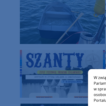
W zwią
Parlam
w spra
osobow
Portal