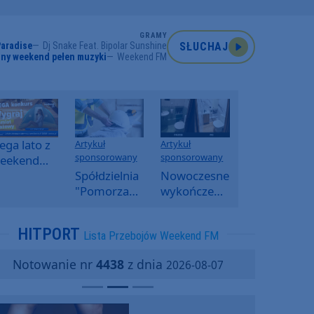
GRAMY
aradise
Dj Snake Feat. Bipolar Sunshine
SŁUCHAJ
ny weekend pełen muzyki
Weekend FM
ga lato z
Artykuł
Artykuł
sponsorowany
sponsorowany
eekend
M -
Spółdzielnia
Nowoczesne
oranny
"Pomorzanka"
wykończenia
onkurs w
w
ścian.
eekend
Człuchowie
Dlaczego
HITPORT
Lista Przebojów Weekend FM
M
informuje o
SPC, WPC i
przetargach
fornir
Notowanie nr
4438
z dnia
2026-08-07
i ofertach
kamienny
najmu
zyskują na
popularności?