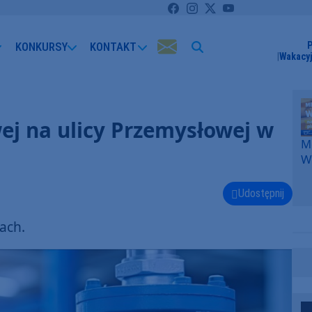
KONKURSY
KONTAKT
P
Wakacyj
ej na ulicy Przemysłowej w
Me
W
F
p
Udostępnij
k
W
ach.
F