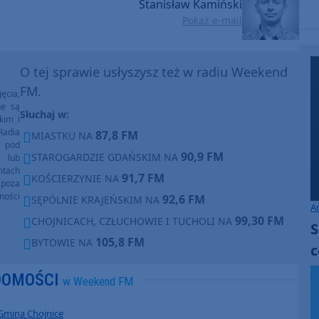
Stanisław Kamiński
Pokaż e-mail
O tej sprawie usłyszysz też w radiu Weekend
FM.
ęcia,
ne są
Słuchaj w:
kim i
Radia
87,8 FM
MIASTKU NA
e pod
90,9 FM
STAROGARDZIE GDAŃSKIM NA
e lub
ntach
91,7 FM
KOŚCIERZYNIE NA
poza
ności
92,6 FM
SĘPÓLNIE KRAJEŃSKIM NA
A
99,30 FM
CHOJNICACH, CZŁUCHOWIE I TUCHOLI NA
S
105,8 FM
BYTOWIE NA
c
DOMOŚCI
w Weekend FM
Gmina Chojnice