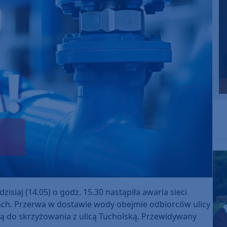
isiaj (14.05) o godz. 15.30 nastąpiła awaria sieci
ach. Przerwa w dostawie wody obejmie odbiorców ulicy
ą do skrzyżowania z ulicą Tucholską. Przewidywany