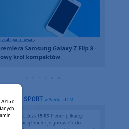
rtykuł sponsorowany
remiera Samsung Galaxy Z Flip 8 -
owy król kompaktów
SPORT
w Weekend FM
2016 r.
 danych
lamin
15:03
Trener piłkarzy
piątek, 07.08.2026
Rawysa Raciąż melduje gotowość do