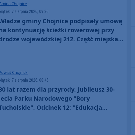
Gmina Chojnice
piątek, 7 sierpnia 2026, 09:36
Władze gminy Chojnice podpisały umowę
na kontynuację ścieżki rowerowej przy
drodze wojewódzkiej 212. Część miejska
już powstaje
Powiat Chojnicki
piątek, 7 sierpnia 2026, 08:45
30 lat razem dla przyrody. Jubileusz 30-
lecia Parku Narodowego "Bory
Tucholskie". Odcinek 12: "Edukacja
senioralna" (WIDEO)