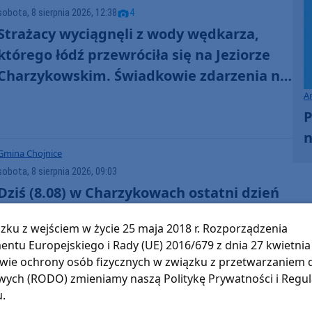
sobota, 8 sierpnia 2026, 12:38
4
Strażacy wyciągnęli z wody wędkarza,
którego łódź przewróciła się na Jeziorze
Charzykowskim. Świadkowie zdarzenia nie
ruszyli z pomocą (FOTO)
A
P
n
Gmina Chojnice
sobota, 8 sierpnia 2026, 09:03
Dziś (8.08) w Charzykowach ostatni dzień
Festiwalu Piosenki Żeglarskiej. Wystąpią
zku z wejściem w życie 25 maja 2018 r. Rozporządzenia
między innymi Chór Zawisza Czarny oraz
entu Europejskiego i Rady (UE) 2016/679 z dnia 27 kwietnia 
Perły i Łotry
wie ochrony osób fizycznych w związku z przetwarzaniem
ych (RODO) zmieniamy naszą Politykę Prywatności i Regu
u.
Gmina Chojnice