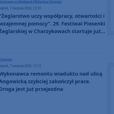
Rozmowy w Weekend FM
Gmina Chojnice
piątek, 7 sierpnia 2026, 12:33
"Żeglarstwo uczy współpracy, otwartości i
wzajemnej pomocy". 29. Festiwal Piosenki
Żeglarskiej w Charzykowach startuje już
dziś. Szanty, gwiazdy i wyjątkowa
atmosfera (ROZMOWA)
Chojnice
piątek, 7 sierpnia 2026, 12:13
Wykonawca remontu wiaduktu nad ulicą
Angowicką szybciej zakończył prace.
Droga jest już przejezdna