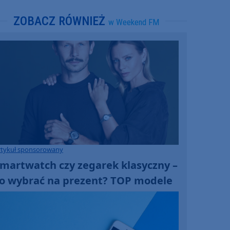
ZOBACZ RÓWNIEŻ
w Weekend FM
rtykuł sponsorowany
martwatch czy zegarek klasyczny –
o wybrać na prezent? TOP modele