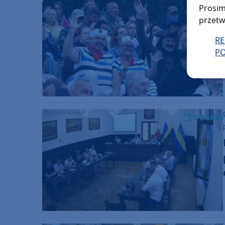
Prosim
przetw
R
PO