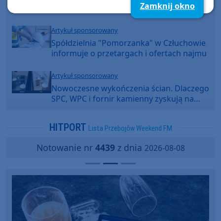
Zamknij okno
konkurs w Weekend FM
Artykuł sponsorowany
Spółdzielnia "Pomorzanka" w Człuchowie
informuje o przetargach i ofertach najmu
Artykuł sponsorowany
Nowoczesne wykończenia ścian. Dlaczego
SPC, WPC i fornir kamienny zyskują na
popularności?
HITPORT
Lista Przebojów Weekend FM
Notowanie nr
4439
z dnia
2026-08-08