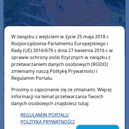
W związku z wejściem w życie 25 maja 2018 r.
Rozporządzenia Parlamentu Europejskiego i
Rady (UE) 2016/679 z dnia 27 kwietnia 2016 r. w
sprawie ochrony osób fizycznych w związku z
Gmina Brusy
przetwarzaniem danych osobowych (RODO)
czwartek, 6 sierpnia 2026, 09:01
zmieniamy naszą Politykę Prywatności i
Gmina Brusy remontuje budynek dawnej
Regulamin Portalu.
pastorówki w Kosobudach. Odnowa zabytku
kosztuje ponad 1 mln zł
Prosimy o zapoznanie się ze zmianami. Więcej
informacji na temat przetwarzania Twoich
danych osobowych znajdziesz tutaj:
REGULAMIN PORTALU
Poprzednia strona
Następna strona
POLITYKA PRYWATNOŚCI
Mega lato z Weekend FM - poranny