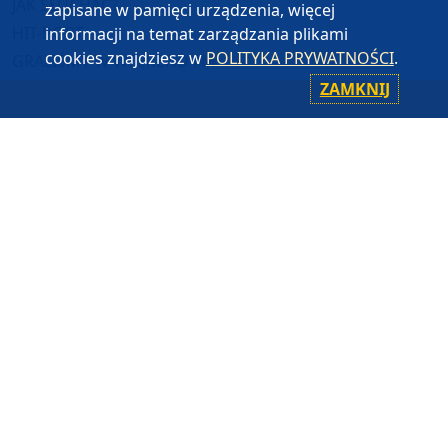
JAK SŁUCHAĆ?
zapisane w pamięci urządzenia, więcej
HIT-PORT
informacji na temat zarządzania plikami
cookies znajdziesz w
POLITYKA PRYWATNOŚCI
.
GRALIŚMY W WEEKEND FM
ZAMKNIJ
CZĘSTOTLIWOŚCI
87,8 FM
MIASTKO
90,9 FM
STAROGARD GDAŃSKI
91,7 FM
KOŚCIERZYNA
92,6 FM
SĘPÓLNO KRAJEŃSKIE
99,3 FM
CHOJNICE, CZŁUCHÓW, TUCHOLA
105,8 FM
BYTÓW
KONTAKT
RADIO WEEKEND SP. Z O.O.
UL. JANA PAWŁA II 1B