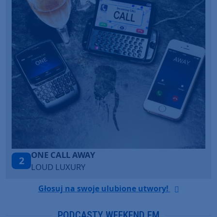
Talk To You
3
ANOTR ft. 54 Ultra
Głosuj na swoje ulubione utwory!
PODCASTY WEEKEND FM