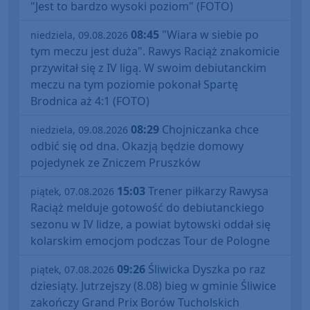
"Jest to bardzo wysoki poziom" (FOTO)
08:45
"Wiara w siebie po
niedziela, 09.08.2026
tym meczu jest duża". Rawys Raciąż znakomicie
przywitał się z IV ligą. W swoim debiutanckim
meczu na tym poziomie pokonał Spartę
Brodnica aż 4:1 (FOTO)
08:29
Chojniczanka chce
niedziela, 09.08.2026
odbić się od dna. Okazją będzie domowy
pojedynek ze Zniczem Pruszków
15:03
Trener piłkarzy Rawysa
piątek, 07.08.2026
Raciąż melduje gotowość do debiutanckiego
sezonu w IV lidze, a powiat bytowski oddał się
kolarskim emocjom podczas Tour de Pologne
09:26
Śliwicka Dyszka po raz
piątek, 07.08.2026
dziesiąty. Jutrzejszy (8.08) bieg w gminie Śliwice
zakończy Grand Prix Borów Tucholskich