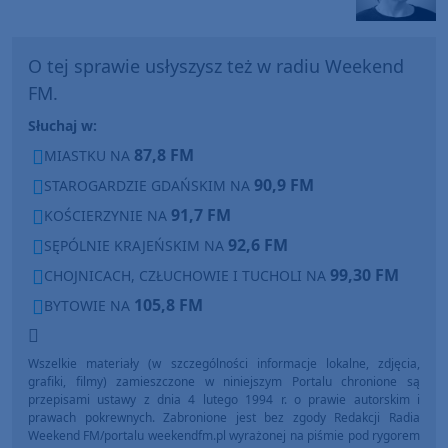
O tej sprawie usłyszysz też w radiu Weekend
FM.
Słuchaj w:
87,8 FM
MIASTKU NA
90,9 FM
STAROGARDZIE GDAŃSKIM NA
91,7 FM
KOŚCIERZYNIE NA
92,6 FM
SĘPÓLNIE KRAJEŃSKIM NA
99,30 FM
CHOJNICACH, CZŁUCHOWIE I TUCHOLI NA
105,8 FM
BYTOWIE NA
Wszelkie materiały (w szczególności informacje lokalne, zdjęcia,
grafiki, filmy) zamieszczone w niniejszym Portalu chronione są
przepisami ustawy z dnia 4 lutego 1994 r. o prawie autorskim i
prawach pokrewnych. Zabronione jest bez zgody Redakcji Radia
Weekend FM/portalu weekendfm.pl wyrażonej na piśmie pod rygorem