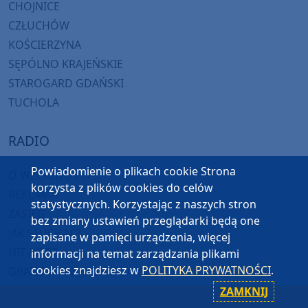
CHOJNICE
CZŁUCHÓW
KOŚCIERZYNA
SĘPÓLNO KRAJEŃSKIE
STAROGARD GDAŃSKI
TUCHOLA
RADIO
Powiadomienie o plikach cookie Strona
O WEEKEND FM
korzysta z plików cookies do celów
REKLAMA
statystycznych. Korzystając z naszych stron
ZASIĘG
bez zmiany ustawień przeglądarki będą one
JAK SŁUCHAĆ?
zapisane w pamięci urządzenia, więcej
HIT-PORT
informacji na temat zarządzania plikami
cookies znajdziesz w
POLITYKA PRYWATNOŚCI
.
GRALIŚMY W WEEKEND FM
ZAMKNIJ