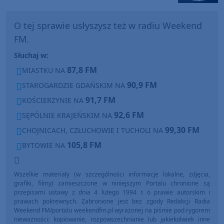
O tej sprawie usłyszysz też w radiu Weekend
FM.
Słuchaj w:
87,8 FM
MIASTKU NA
90,9 FM
STAROGARDZIE GDAŃSKIM NA
91,7 FM
KOŚCIERZYNIE NA
92,6 FM
SĘPÓLNIE KRAJEŃSKIM NA
99,30 FM
CHOJNICACH, CZŁUCHOWIE I TUCHOLI NA
105,8 FM
BYTOWIE NA
Wszelkie materiały (w szczególności informacje lokalne, zdjęcia,
grafiki, filmy) zamieszczone w niniejszym Portalu chronione są
przepisami ustawy z dnia 4 lutego 1994 r. o prawie autorskim i
prawach pokrewnych. Zabronione jest bez zgody Redakcji Radia
Weekend FM/portalu weekendfm.pl wyrażonej na piśmie pod rygorem
nieważności: kopiowanie, rozpowszechnianie lub jakiekolwiek inne