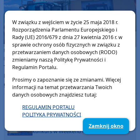
W związku z wejściem w życie 25 maja 2018 r.
Rozporządzenia Parlamentu Europejskiego i
Rady (UE) 2016/679 z dnia 27 kwietnia 2016 r. w
sprawie ochrony osób fizycznych w związku z
Gmina Czersk
przetwarzaniem danych osobowych (RODO)
piątek, 10 lipca 2026, 10:23
zmieniamy naszą Politykę Prywatności i
Trwa rozbudowa budynku remizy OSP w
Regulamin Portalu.
Rytlu. Powstanie tu dodatkowe stanowisko
Prosimy o zapoznanie się ze zmianami. Więcej
garażowe dla wozu bojowego
informacji na temat przetwarzania Twoich
danych osobowych znajdziesz tutaj:
REGULAMIN PORTALU
Poprzednia strona
Następna strona
POLITYKA PRYWATNOŚCI
Mega lato z Weekend FM - poranny
Zamknij okno
konkurs w Weekend FM