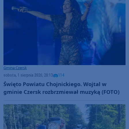
Gmina Czersk
sobota, 1 sierpnia 2026, 20:13
114
Święto Powiatu Chojnickiego. Wojtal w
gminie Czersk rozbrzmiewał muzyką (FOTO)