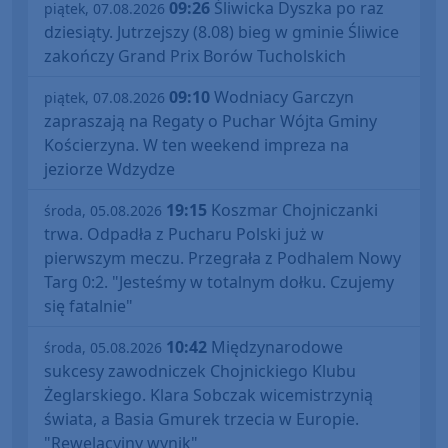
09:26
Śliwicka Dyszka po raz
piątek, 07.08.2026
dziesiąty. Jutrzejszy (8.08) bieg w gminie Śliwice
zakończy Grand Prix Borów Tucholskich
09:10
Wodniacy Garczyn
piątek, 07.08.2026
zapraszają na Regaty o Puchar Wójta Gminy
Kościerzyna. W ten weekend impreza na
jeziorze Wdzydze
19:15
Koszmar Chojniczanki
środa, 05.08.2026
trwa. Odpadła z Pucharu Polski już w
pierwszym meczu. Przegrała z Podhalem Nowy
Targ 0:2. "Jesteśmy w totalnym dołku. Czujemy
się fatalnie"
10:42
Międzynarodowe
środa, 05.08.2026
sukcesy zawodniczek Chojnickiego Klubu
Żeglarskiego. Klara Sobczak wicemistrzynią
świata, a Basia Gmurek trzecia w Europie.
"Rewelacyjny wynik"