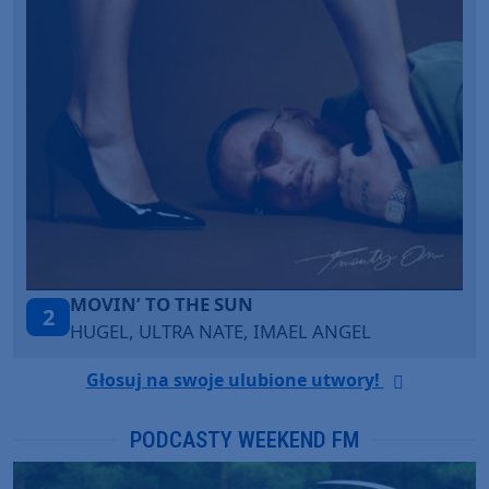
LEGENDARY LOVERS (SAVE ME)
3
KATY PERRY & CHIEF KEEF
Głosuj na swoje ulubione utwory!
PODCASTY WEEKEND FM