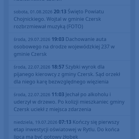
20:13
Święto Powiatu
sobota, 01.08.2026
Chojnickiego. Wojtal w gminie Czersk
rozbrzmiewał muzyką (FOTO)
19:03
Dachowanie auta
środa, 29.07.2026
osobowego na drodze wojewódzkiej 237 w
gminie Czersk
18:57
Szybki wyrok dla
środa, 22.07.2026
pijanego kierowcy z gminy Czersk. Sąd orzekł
dla niego karę bezwzględnego więzienia
11:03
Jechał po alkoholu i
środa, 22.07.2026
uderzył w drzewo. Po kolizji mieszkaniec gminy
Czersk uciekł z miejsca zdarzenia
07:13
Kończy się pierwszy
niedziela, 19.07.2026
etap inwestycji oświatowej w Rytlu. Do końca
lipca ma być gotowy żłobek